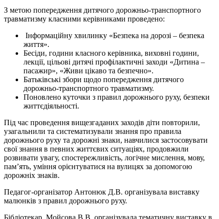
З метою попередження дитячого дорожньо-транспортного
травматизму класними керівниками проведено:
Інформаційну хвилинку «Безпека на дорозі – безпека
життя».
Бесіди, години класного керівника, виховні години,
лекції, цільові дитячі профілактичні заходи «Дитина –
пасажир», «Живи цікаво та безпечно».
Батьківські збори щодо попередження дитячого
дорожньо-транспортного травматизму.
Поновлено куточки з правил дорожнього руху, безпеки
життєдіяльності.
Під час проведення вищезгаданих заходів діти повторили,
узагальнили та систематизували знання про правила
дорожнього руху та дорожні знаки, навчилися застосовувати
свої знання в певних життєвих ситуаціях, продовжили
розвивати увагу, спостережливість, логічне мислення, мову,
пам’ять, уміння орієнтуватися на вулицях за допомогою
дорожніх знаків.
Педагог-організатор Антонюк Д.В. організувала виставку
малюнків з правил дорожнього руху.
Бібліотекар Мойсова В.В. організувала тематичну виставку в