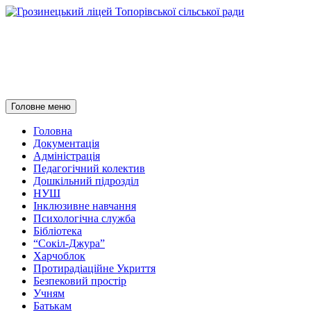
Грозинецький ліцей
Топорівської сільської ради
Пошук
Перейти
Головне меню
до
контенту
Головна
Документація
Адміністрація
Педагогічний колектив
Дошкільний підрозділ
НУШ
Інклюзивне навчання
Психологічна служба
Бібліотека
“Сокіл-Джура”
Харчоблок
Протирадіаційне Укриття
Безпековий простір
Учням
Батькам