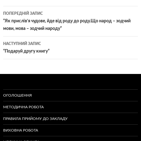
Навігація
ПОПЕРЕДНІЙ ЗАПИС
по
“Як прислів’я чудове, йде від роду до роду.Що народ – зодчий
мови, мова – зодчий народу”
записам
НАСТУПНИЙ ЗАПИС
“Подаруй другу книгу”
ОГОЛОШЕННЯ
МЕТОДИЧНА РОБОТА
ПРАВИЛА ПРИЙОМУ ДО ЗАКЛАДУ
ВИХОВНА РОБОТА