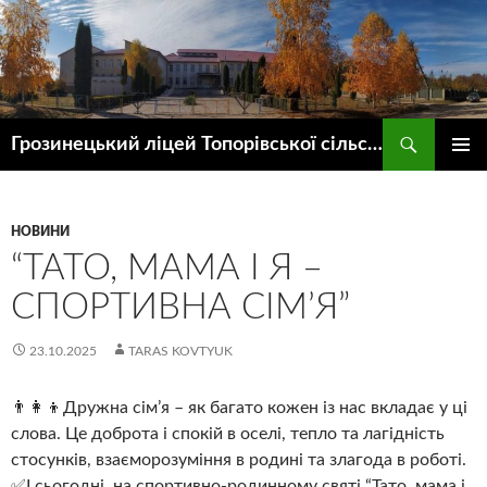
Пошук
Грозинецький ліцей Топорівської сільської ради
ПЕРЕЙТИ
ГОЛОВ
ДО
МЕНЮ
КОНТЕНТУ
НОВИНИ
“ТАТО, МАМА І Я –
СПОРТИВНА СІМ’Я”
23.10.2025
TARAS KOVTYUK
👨‍👩‍👦Дружна сім’я – як багато кожен із нас вкладає у ці
слова. Це доброта і спокій в оселі, тепло та лагідність
стосунків, взаєморозуміння в родині та злагода в роботі.
✅І сьогодні, на спортивно-родинному святі “Тато, мама і