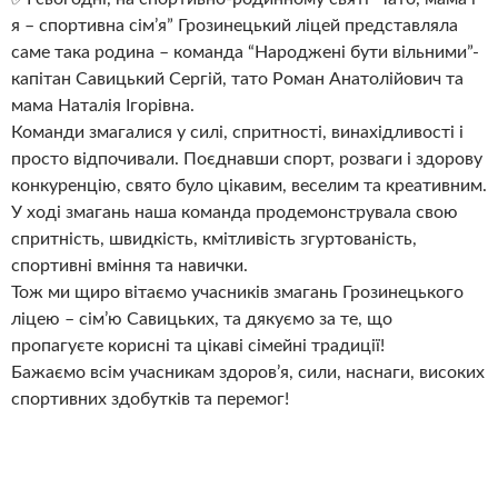
я – спортивна сім’я” Грозинецький ліцей представляла
саме така родина – команда “Народжені бути вільними”-
капітан Савицький Сергій, тато Роман Анатолійович та
мама Наталія Ігорівна.
Команди змагалися у силі, спритності, винахідливості і
просто відпочивали. Поєднавши спорт, розваги і здорову
конкуренцію, свято було цікавим, веселим та креативним.
У ході змагань наша команда продемонструвала свою
спритність, швидкість, кмітливість згуртованість,
спортивні вміння та навички.
Тож ми щиро вітаємо учасників змагань Грозинецького
ліцею – сім’ю Савицьких, та дякуємо за те, що
пропагуєте корисні та цікаві сімейні традиції!
Бажаємо всім учасникам здоров’я, сили, наснаги, високих
спортивних здобутків та перемог!