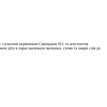
су з класним керівником Савицькою Н.І. та асистентом
орини діти в парах малювали малюнки, схеми та хмари слів до