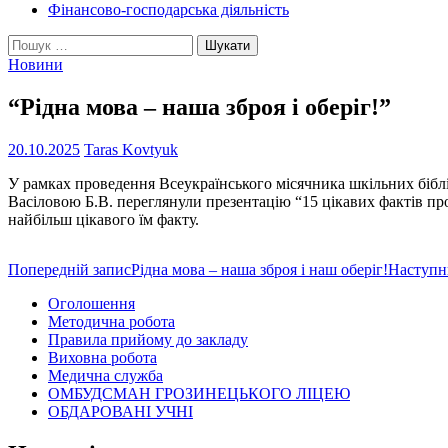
Фінансово-господарська діяльність
Пошук:
Новини
“Рідна мова – наша зброя і оберіг!”
20.10.2025
Taras Kovtyuk
У рамках проведення Всеукраїнського місячника шкільних бібліо
Васіловою Б.В. переглянули презентацію “15 цікавих фактів про
найбільш цікавого їм факту.
Навігація
Попередній запис
Рідна мова – наша зброя і наш оберіг!
Наступн
по
Оголошення
Методична робота
записам
Правила прийому до закладу
Виховна робота
Медична служба
ОМБУДСМАН ГРОЗИНЕЦЬКОГО ЛІЦЕЮ
ОБДАРОВАНІ УЧНІ