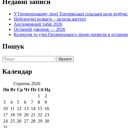
Недавні записи
У Грозинецькому ліцеї Топорівської сільської ради відбув
Небезпечні розваги – загроза життю!
Англомовний табір 2026
Останній дзвоник — 2026
Колектив та учні Грозинецького ліцею провели в останн
Пошук
Пошук:
Календар
Серпень 2026
Пн
Вт
Ср
Чт
Пт
Сб
Нд
1
2
3
4
5
6
7
8
9
10
11
12
13
14
15
16
17
18
19
20
21
22
23
24
25
26
27
28
29
30
31