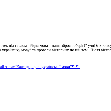
тек під гаслом “Рідна мова – наша зброя і оберіг!” учні 6-Б кла
 українську мову” та провели вікторину по цій темі. Після вікт
ий запис
“Календар долі української мови”💙💛