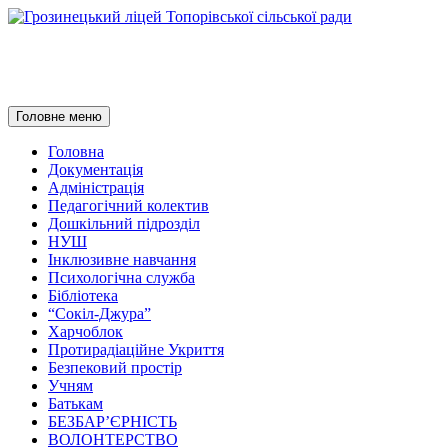
Грозинецький ліцей Топорівсь
Пошук
Перейти
Головне меню
до
контенту
Головна
Документація
Адміністрація
Педагогічний колектив
Дошкільний підрозділ
НУШ
Інклюзивне навчання
Психологічна служба
Бібліотека
“Сокіл-Джура”
Харчоблок
Протирадіаційне Укриття
Безпековий простір
Учням
Батькам
БЕЗБАР’ЄРНІСТЬ
ВОЛОНТЕРСТВО