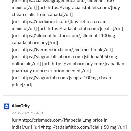
[url=https://cialisviagrageneric.com/]sildenafil 100
mexico[/url] [url=https://viagracialistablets.com/]buy
cheap cialis from canada[/url]
[url=https://medixnext.com/]buy retin a cream
mexico[/url] [url=https://tadalafilctab.com/]cealis[/url]
[url=https://sildenafilmstore.com/]sildenafil 100mg
canada pharmacy[/url]
[url=https://ivermectinxl.com/]ivermectin uk[/url]
[url=https://viagracialispharm.com/]sildenafil 50 mg
online uk[/url] [url=https://volpharmacy.com/]canadian
pharmacy no prescription needed[/url]
[url=https://viagrartab.com/]viagra 100mg cheap
price[/url]
AlanOrity
22.05.2021 О 04:51
[url=http://crismeds.com/]finpecia 1mg price in
india[/url] [url=http://tadalafiltbb.com/]cialis 50 mg[/url]