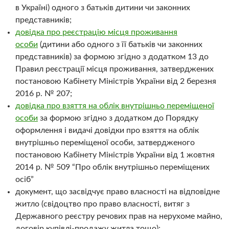
в Україні) одного з батьків дитини чи законних
представників;
довідка про реєстрацію місця проживання
особи
(дитини або одного з її батьків чи законних
представників) за формою згідно з додатком 13 до
Правил реєстрації місця проживання, затверджених
постановою Кабінету Міністрів України від 2 березня
2016 р. № 207;
довідка про взяття на облік внутрішньо переміщеної
особи
за формою згідно з додатком до Порядку
оформлення і видачі довідки про взяття на облік
внутрішньо переміщеної особи, затвердженого
постановою Кабінету Міністрів України від 1 жовтня
2014 р. № 509 “Про облік внутрішньо переміщених
осіб”
документ, що засвідчує право власності на відповідне
житло (свідоцтво про право власності, витяг з
Державного реєстру речових прав на нерухоме майно,
договір купівлі-продажу житла тощо);