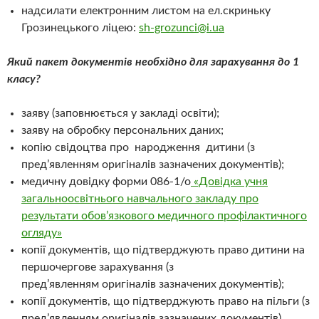
надсилати електронним листом на ел.скриньку
Грозинецького ліцею:
sh-grozunci@i.ua
Який пакет документів необхідно для зарахування до 1
класу?
заяву (заповнюється у закладі освіти);
заяву на обробку персональних даних;
копію свідоцтва про народження дитини (з
пред’явленням оригіналів зазначених документів);
медичну довідку форми 086-1/о
«Довідка учня
загальноосвітнього навчального закладу про
результати обов’язкового медичного профілактичного
огляду»
копії документів, що підтверджують право дитини на
першочергове зарахування (з
пред’явленням оригіналів зазначених документів);
копії документів, що підтверджують право на пільги (з
пред’явленням оригіналів зазначених документів).