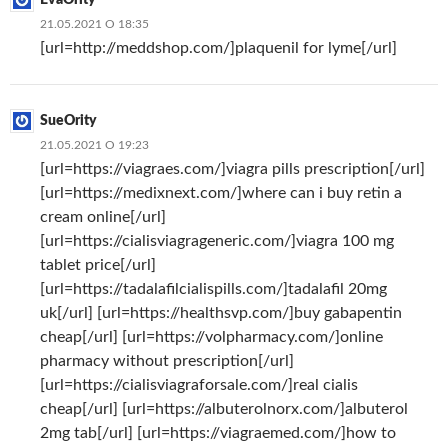
21.05.2021 О 18:35
[url=http://meddshop.com/]plaquenil for lyme[/url]
SueOrity
21.05.2021 О 19:23
[url=https://viagraes.com/]viagra pills prescription[/url]
[url=https://medixnext.com/]where can i buy retin a
cream online[/url]
[url=https://cialisviagrageneric.com/]viagra 100 mg
tablet price[/url]
[url=https://tadalafilcialispills.com/]tadalafil 20mg
uk[/url] [url=https://healthsvp.com/]buy gabapentin
cheap[/url] [url=https://volpharmacy.com/]online
pharmacy without prescription[/url]
[url=https://cialisviagraforsale.com/]real cialis
cheap[/url] [url=https://albuterolnorx.com/]albuterol
2mg tab[/url] [url=https://viagraemed.com/]how to