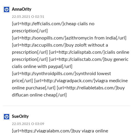
AnnaOrity
22.05.2021 О 02:51
[url=http://effcialis.com/]cheap cialis no
prescription[/url]
[url=http://sonopills.com/]azithromycin from india[/url]
[url=http://accupills.com/]buy zoloft without a
prescription[/url] [url=http://cialisptab.com/]cialis online
prescription[/url] [url=http://cialisctab.com/]buy generic
cialis online with paypal[/url]
[url=http://synthroidpills.com/]synthroid lowest
price[/url] [url=http://viagradpack.com/]viagra medicine
online purchase[/url] [url=http://reliabletabs.com/]buy
diflucan online cheap[/url]
SueOrity
22.05.2021 О 03:09
[url=https://viagralabm.com/]buy viagra online