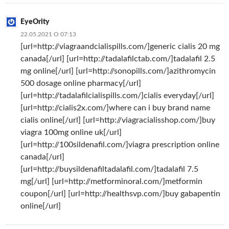
EyeOrity
22.05.2021 О 07:13
[url=http://viagraandcialispills.com/]generic cialis 20 mg
canada[/url] [url=http://tadalafilctab.com/]tadalafil 2.5
mg online[/url] [url=http://sonopills.com/]azithromycin
500 dosage online pharmacy[/url]
[url=http://tadalafilcialispills.com/]cialis everyday[/url]
[url=http://cialis2x.com/]where can i buy brand name
cialis online[/url] [url=http://viagracialisshop.com/]buy
viagra 100mg online uk[/url]
[url=http://100sildenafil.com/]viagra prescription online
canada[/url]
[url=http://buysildenafiltadalafil.com/]tadalafil 7.5
mg[/url] [url=http://metforminoral.com/]metformin
coupon[/url] [url=http://healthsvp.com/]buy gabapentin
online[/url]