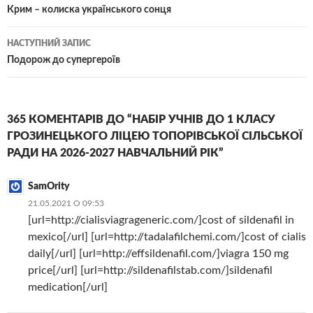
по
Крим – колиска українського сонця
записам
НАСТУПНИЙ ЗАПИС
Подорож до супергероїв
365 КОМЕНТАРІВ ДО “НАБІР УЧНІВ ДО 1 КЛАСУ
ГРОЗИНЕЦЬКОГО ЛІЦЕЮ ТОПОРІВСЬКОЇ СІЛЬСЬКОЇ
РАДИ НА 2026-2027 НАВЧАЛЬНИЙ РІК”
SamOrity
21.05.2021 О 09:53
[url=http://cialisviagrageneric.com/]cost of sildenafil in
mexico[/url] [url=http://tadalafilchemi.com/]cost of cialis
daily[/url] [url=http://effsildenafil.com/]viagra 150 mg
price[/url] [url=http://sildenafilstab.com/]sildenafil
medication[/url]