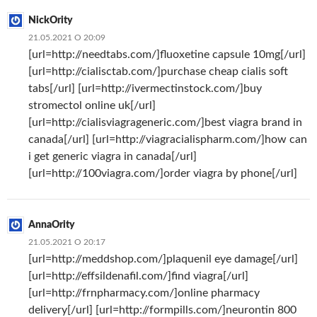
NickOrity
21.05.2021 О 20:09
[url=http://needtabs.com/]fluoxetine capsule 10mg[/url]
[url=http://cialisctab.com/]purchase cheap cialis soft
tabs[/url] [url=http://ivermectinstock.com/]buy
stromectol online uk[/url]
[url=http://cialisviagrageneric.com/]best viagra brand in
canada[/url] [url=http://viagracialispharm.com/]how can
i get generic viagra in canada[/url]
[url=http://100viagra.com/]order viagra by phone[/url]
AnnaOrity
21.05.2021 О 20:17
[url=http://meddshop.com/]plaquenil eye damage[/url]
[url=http://effsildenafil.com/]find viagra[/url]
[url=http://frnpharmacy.com/]online pharmacy
delivery[/url] [url=http://formpills.com/]neurontin 800