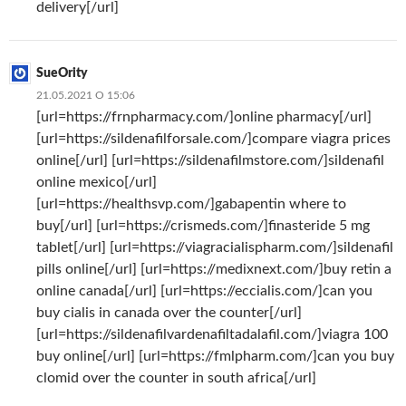
delivery[/url]
SueOrity
21.05.2021 О 15:06
[url=https://frnpharmacy.com/]online pharmacy[/url]
[url=https://sildenafilforsale.com/]compare viagra prices
online[/url] [url=https://sildenafilmstore.com/]sildenafil
online mexico[/url]
[url=https://healthsvp.com/]gabapentin where to
buy[/url] [url=https://crismeds.com/]finasteride 5 mg
tablet[/url] [url=https://viagracialispharm.com/]sildenafil
pills online[/url] [url=https://medixnext.com/]buy retin a
online canada[/url] [url=https://eccialis.com/]can you
buy cialis in canada over the counter[/url]
[url=https://sildenafilvardenafiltadalafil.com/]viagra 100
buy online[/url] [url=https://fmlpharm.com/]can you buy
clomid over the counter in south africa[/url]