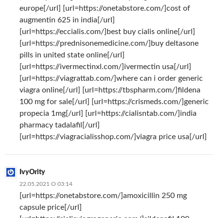
europe[/url] [url=https://onetabstore.com/]cost of
augmentin 625 in india[/url]
[url=https://eccialis.com/]best buy cialis online[/url]
[url=https://prednisonemedicine.com/]buy deltasone
pills in united state online[/url]
[url=https://ivermectinxl.com/]ivermectin usa[/url]
[url=https://viagrattab.com/]where can i order generic
viagra online[/url] [url=https://tbspharm.com/]fildena
100 mg for sale[/url] [url=https://crismeds.com/]generic
propecia 1mg[/url] [url=https://cialisntab.com/]india
pharmacy tadalafil[/url]
[url=https://viagracialisshop.com/]viagra price usa[/url]
IvyOrity
22.05.2021 О 03:14
[url=https://onetabstore.com/]amoxicillin 250 mg
capsule price[/url]