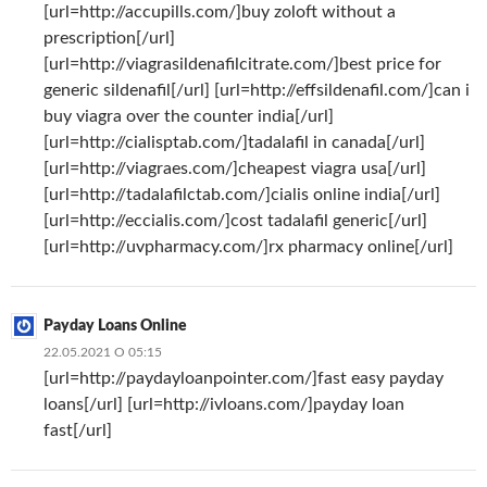
[url=http://accupills.com/]buy zoloft without a
prescription[/url]
[url=http://viagrasildenafilcitrate.com/]best price for
generic sildenafil[/url] [url=http://effsildenafil.com/]can i
buy viagra over the counter india[/url]
[url=http://cialisptab.com/]tadalafil in canada[/url]
[url=http://viagraes.com/]cheapest viagra usa[/url]
[url=http://tadalafilctab.com/]cialis online india[/url]
[url=http://eccialis.com/]cost tadalafil generic[/url]
[url=http://uvpharmacy.com/]rx pharmacy online[/url]
Payday Loans Online
22.05.2021 О 05:15
[url=http://paydayloanpointer.com/]fast easy payday
loans[/url] [url=http://ivloans.com/]payday loan
fast[/url]