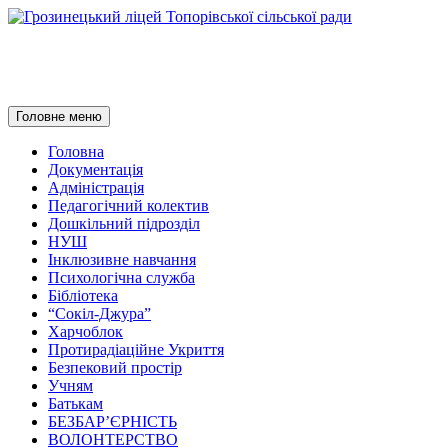
Грозинецький ліцей Топорівсь
Пошук
Перейти
Головне меню
до
контенту
Головна
Документація
Адміністрація
Педагогічний колектив
Дошкільний підрозділ
НУШ
Інклюзивне навчання
Психологічна служба
Бібліотека
“Сокіл-Джура”
Харчоблок
Протирадіаційне Укриття
Безпековий простір
Учням
Батькам
БЕЗБАР’ЄРНІСТЬ
ВОЛОНТЕРСТВО