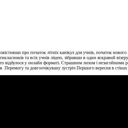
овістивши про початок літніх канікул для учнів, початок нового
класників та всіх учнів ліцею, зібравши в один яскравий візеру
ято відбулося у онлайн форматі. Страшним лихом і незагойними ра
 в Перемогу та довгоочікувану зустріч Першого вересня в стіна