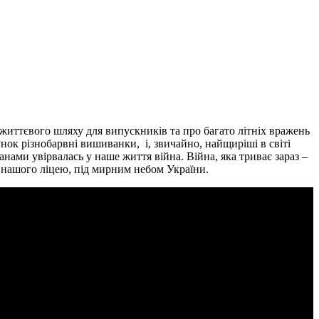
 життєвого шляху для випускників та про багато літніх вражень
нок різнобарвні вишиванки, і, звичайно, найщиріші в світі
нами увірвалась у наше життя війна. Війна, яка триває зараз –
х нашого ліцею, під мирним небом України.