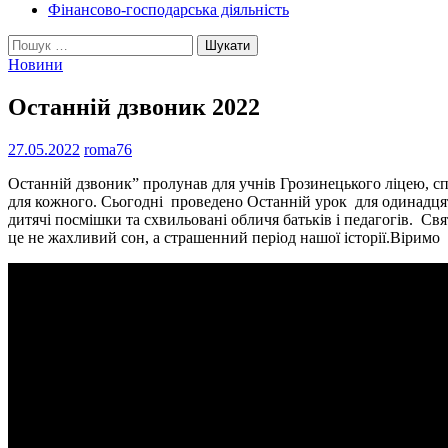
Фінансово-господарська діяльність
Пошук:
Новини
Останній дзвоник 2022
27.05.2022
roma76
Останній дзвоник” пролунав для учнів Грозинецького ліцею, сп
для кожного. Сьогодні проведено Останній урок для одинадцяти
дитячі посмішки та схвильовані обличя батьків і педагогів. Св
це не жахливий сон, а страшенний період нашої історії.Віримо