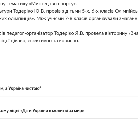
ну тематику «Мистецтво спорту».
ьтури Тодеріко Ю.В. провів з дітьми 5-х, 6-х класів Олімпійс
их олімпійців». Між учнями 7-8 класів організували змагання
сів педагог-організатор Тодеріко Я.В. провела вікторину «Зн
іцеї цікаво, ефективно та корисно.
м, а Україна чистою”
ому ліцеї «Діти України в молитві за мир»