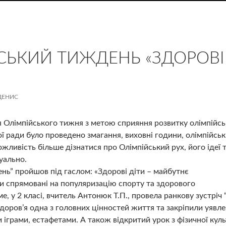
СЬКИЙ ТИЖДЕНЬ «ЗДОРОВІ
ДЕНИС
 Олімпійського тижня з метою сприяння розвитку олімпійсько
ої ради було проведено змагання, виховні години, олімпійськ
ливість більше дізнатися про Олімпійський рух, його ідеї т
туально.
нь” пройшов під гаслом: «Здорові діти – майбутнє
ли спрямовані на популяризацію спорту та здорового
е, у 2 класі, вчитель Антонюк Т.П., провела ранкову зустріч
здоров’я одна з головних цінностей життя та закріпили уявл
іграми, естафетами. А також відкритий урок з фізичної культу