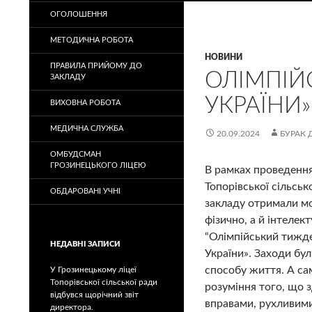
ОГОЛОШЕННЯ
МЕТОДИЧНА РОБОТА
НОВИНИ
ПРАВИЛА ПРИЙОМУ ДО
ОЛІМПІЙ
ЗАКЛАДУ
УКРАЇНИ»
ВИХОВНА РОБОТА
МЕДИЧНА СЛУЖБА
20.09.2024
БУРАК 
ОМБУДСМАН
ГРОЗИНЕЦЬКОГО ЛІЦЕЮ
В рамках проведення
Топорівської сільськ
ОБДАРОВАНІ УЧНІ
закладу отримали мож
фізично, а й інтелек
“Олімпійський тижде
НЕДАВНІ ЗАПИСИ
України». Заходи бу
способу життя. А сам
У Грозинецькому ліцеї
Топорівської сільської ради
розуміння того, що 
відбувся щорічний звіт
вправами, рухливими 
директора.