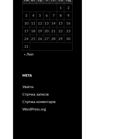
Пн
Вт
Ср
Чт
Пт
Сб
Нд
1
2
3
4
5
6
7
8
9
10
11
12
13
14
15
16
17
18
19
20
21
22
23
24
25
26
27
28
29
30
31
« Лип
МЕТА
Увійти
Стрічка записів
Стрічка коментарів
WordPress.org