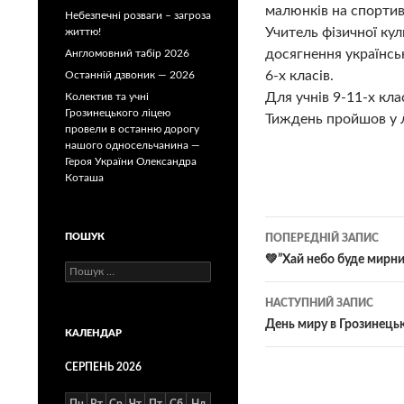
малюнків на спортив
Небезпечні розваги – загроза
Учитель фізичної кул
життю!
досягнення українськ
Англомовний табір 2026
6-х класів.
Останній дзвоник — 2026
Для учнів 9-11-х кла
Колектив та учні
Грозинецького ліцею
Тиждень пройшов у л
провели в останню дорогу
нашого односельчанина —
Героя України Олександра
Коташа
Навігація
ПОШУК
ПОПЕРЕДНІЙ ЗАПИС
по
💚”Хай небо буде мирни
Пошук:
записам
НАСТУПНИЙ ЗАПИС
День миру в Грозинецьк
КАЛЕНДАР
СЕРПЕНЬ 2026