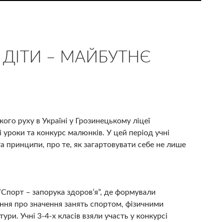
 ДІТИ – МАЙБУТНЄ
го руху в Україні у Грозинецькому ліцеї
і уроки та конкурс малюнків. У цей період учні
а принципи, про те, як загартовувати себе не лише
 “Спорт – запорука здоров’я”, де формували
ення про значення занять спортом, фізичними
ри. Учні 3-4-х класів взяли участь у конкурсі