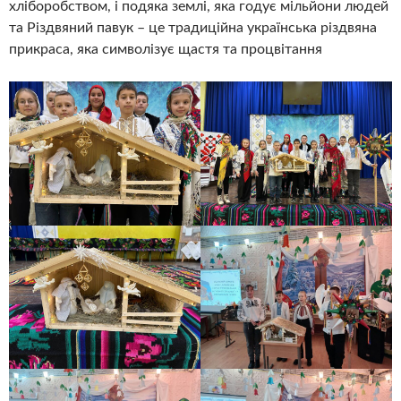
хліборобством, і подяка землі, яка годує мільйони людей
та Різдвяний павук – це традиційна українська різдвяна
прикраса, яка символізує щастя та процвітання