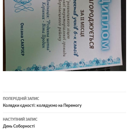
Навігація
ПОПЕРЕДНІЙ ЗАПИС
по
Колядки єдності: колядуємо на Перемогу
записам
НАСТУПНИЙ ЗАПИС
День Соборності