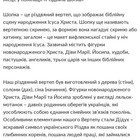
Шопка – це різдвяний вертеп, що зображає біблійну
сцену народження Ісуса Христа. Шопку ще називають
вертепною скринею, за формою вона нагадує скриню або
хатинку, загалом – це макет вифлеємської стайні у ніч
народження Ісуса. Зазвичай містить фігурки
новонародженого Христа, Діви Марії, Йосипа, худоби,
пастушків, ангеликів, трьох царів чи інших біблійних
персонажів.
Наш різдвяний вертеп був виготовлений з дерева (стіни),
соломи (дах), сіна (начиння). Фігурки новонародженого
Христа, Діви Марії та Йосипа зроблені у вигляді ляльок-
мотанок – давніх родинних оберегів українців, які
уособлюють собою єднання сімейних зв’язків поколінь.
Особливими елементами нашого Вертепу стали Дідух –
яскравий символ українського Різдва як пошана своїх
глибинних коренів, пошана людей праці, які займалися