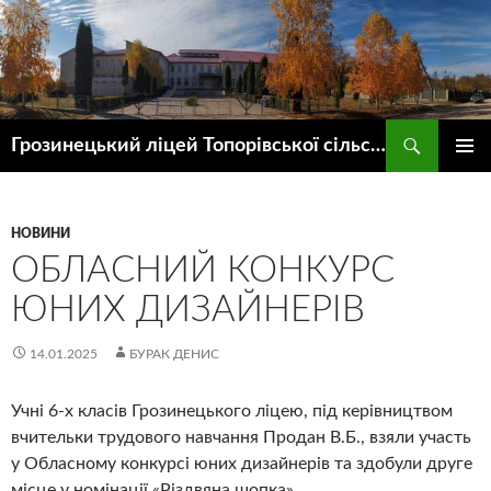
Пошук
Грозинецький ліцей Топорівської сільської ради
ПЕРЕЙТИ
ГОЛОВ
ДО
МЕНЮ
КОНТЕНТУ
НОВИНИ
ОБЛАСНИЙ КОНКУРС
ЮНИХ ДИЗАЙНЕРІВ
14.01.2025
БУРАК ДЕНИС
Учні 6-х класів Грозинецького ліцею, під керівництвом
вчительки трудового навчання Продан В.Б., взяли участь
у Обласному конкурсі юних дизайнерів та здобули друге
місце у номінації «Різдвяна шопка»