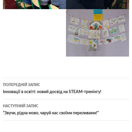
Навігація
ПОПЕРЕДНІЙ ЗАПИС
по
Інновації в освіті: новий досвід на STEAM-тренінгу!
записам
НАСТУПНИЙ ЗАПИС
“Звучи, рідна мово, чаруй нас своїми переливами!”