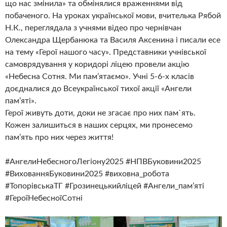
що нас змінила» та обмінялися враженнями від
побаченого. На уроках української мови, вчителька Рябой
Н.К., переглядала з учнями відео про чернівчан
Олександра Щербанюка та Василя Аксенина і писали есе
на тему «Герої нашого часу». Представники учнівської
самоврядування у коридорі ліцею провели акцію
«Небесна Сотня. Ми пам’ятаємо». Учні 5-6-х класів
доєдналися до Всеукраїнської тихої акції «Ангели
пам’яті».
Герої живуть доти, доки не згасає про них пам`ять.
Кожен залишиться в наших серцях, ми пронесемо
пам’ять про них через життя!
#АнгелиНебесногоЛегіону2025 #НПВБуковини2025
#ВихованняБуковини2025 #виховна_робота
#ТопорівськаТГ #Грозинецькийліцей #Ангели_памʼяті
#ГероїНебесноїСотні