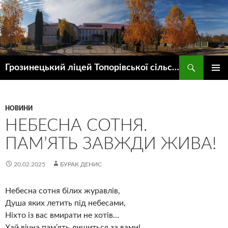
Пошук
Грозинецький ліцей Топорівської сільської ради
ПЕРЕЙТИ
ГОЛОВ
ДО
МЕНЮ
КОНТЕНТУ
НОВИНИ
НЕБЕСНА СОТНЯ.
ПАМ’ЯТЬ ЗАВЖДИ ЖИВА!
20.02.2025
БУРАК ДЕНИС
Небесна сотня білих журавлів,
Душа яких летить під небесами,
Ніхто із вас вмирати не хотів…
Хай вічна пам’ять лишиться за вами!