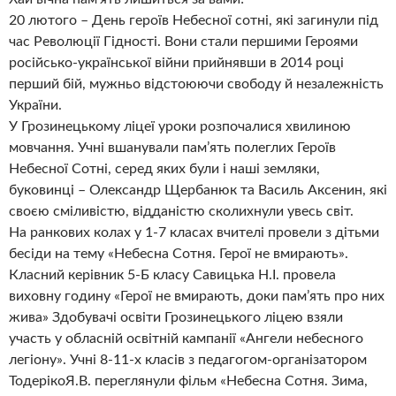
20 лютого – День героїв Небесної сотні, які загинули під
час Революції Гідності. Вони стали першими Героями
російсько-української війни прийнявши в 2014 році
перший бій, мужньо відстоюючи свободу й незалежність
України.
У Грозинецькому ліцеї уроки розпочалися хвилиною
мовчання. Учні вшанували пам’ять полеглих Героїв
Небесної Сотні, серед яких були і наші земляки,
буковинці – Олександр Щербанюк та Василь Аксенин, які
своєю сміливістю, відданістю сколихнули увесь світ.
На ранкових колах у 1-7 класах вчителі провели з дітьми
бесіди на тему «Небесна Сотня. Герої не вмирають».
Класний керівник 5-Б класу Савицька Н.І. провела
виховну годину «Герої не вмирають, доки пам’ять про них
жива» Здобувачі освіти Грозинецького ліцею взяли
участь у обласній освітній кампанії «Ангели небесного
легіону». Учні 8-11-х класів з педагогом-організатором
ТодерікоЯ.В. переглянули фільм «Небесна Сотня. Зима,