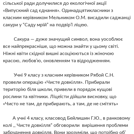
сільської ради долучилися до екологічної акції
«Випускний сад єднання». Одинадцятикласники з
класним керівником Мельником О.М. висадили саджанці
сакури у “Саду мрій” на подвір’ї ліцею.
Сакура — дуже значущий символ, вона уособлює
все найпрекрасніше, що можна знайти у цьому світі.
Ніжні квіти східної вишні асоціюються із жіночою
красою, любов’ю, оновленням та відродженням.
Учні 9 класу з класним керівником Рябой С.Н.
провели операцію «Чисте довкілля». Прибирали
територію біля школи, привели в порядок кущові
рослини та квітники. Ліцеїсти дійшли висновку, що
«Чисто не там, де прибирають, а там, де не смітять»
А учні 4 класу, класовод Бейлишин Г.Ю., в ранковому
колі ,, Чисте довкілля” обговорили вирішення проблеми
забруднення довкілля. Вони зрозуміли, що потрібно об’