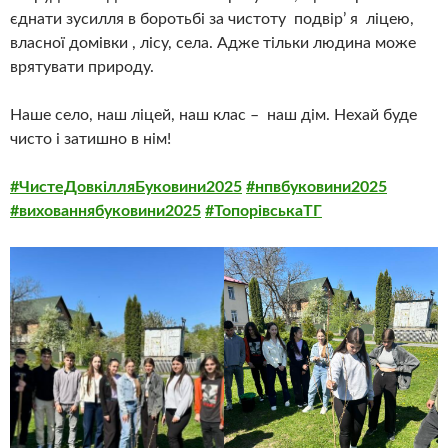
єднати зусилля в боротьбі за чистоту подвір’ я ліцею,
власної домівки , лісу, села. Адже тільки людина може
врятувати природу.
Наше село, наш ліцей, наш клас – наш дім. Нехай буде
чисто і затишно в нім!
#ЧистеДовкілляБуковини2025
#нпвбуковини2025
#вихованнябуковини2025
#ТопорівськаТГ