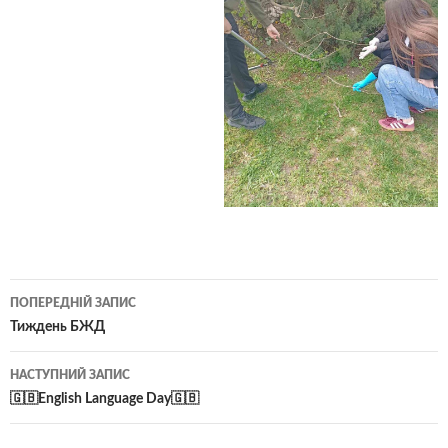
Навігація
ПОПЕРЕДНІЙ ЗАПИС
по
Тиждень БЖД
записам
НАСТУПНИЙ ЗАПИС
🇬🇧English Language Day🇬🇧