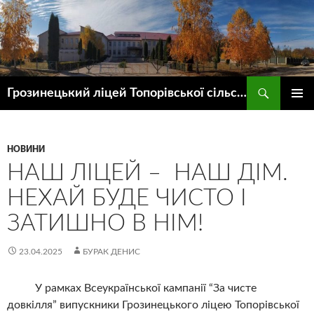
Пошук
Грозинецький ліцей Топорівської сільської ради
ПЕРЕЙТИ
ГОЛОВ
ДО
МЕНЮ
КОНТЕНТУ
НОВИНИ
НАШ ЛІЦЕЙ – НАШ ДІМ.
НЕХАЙ БУДЕ ЧИСТО І
ЗАТИШНО В НІМ!
23.04.2025
БУРАК ДЕНИС
У рамках Всеукраїнської кампанії “За чисте
довкілля” випускники Грозинецького ліцею Топорівської