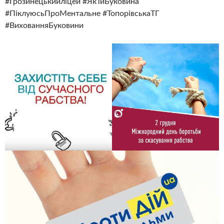
#Грозинецькийліцей #ЯкТиБуковина
#ПіклуюсьПроМентальне #ТопорівськаТГ
#ВихованняБуковини