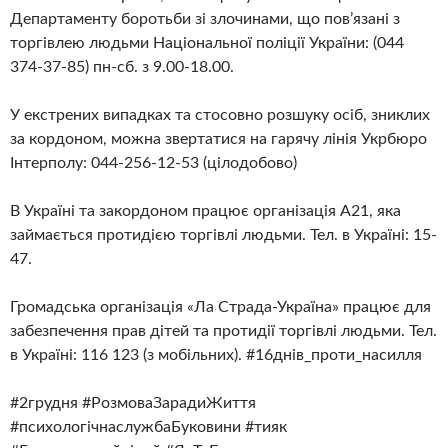
Департаменту боротьби зі злочинами, що пов’язані з
торгівлею людьми Національної поліції України: (044
374-37-85) пн-сб. з 9.00-18.00.
У екстрених випадках та стосовно розшуку осіб, зниклих
за кордоном, можна звертатися на гарячу лінія Укрбюро
Інтерполу: 044-256-12-53 (цілодобово)
В Україні та закордоном працює організація А21, яка
займається протидією торгівлі людьми. Тел. в Україні: 15-
47.
Громадська організація «Ла Страда-Україна» працює для
забезпечення прав дітей та протидії торгівлі людьми. Тел.
в Україні: 116 123 (з мобільних). #16днів_проти_насилля
#2грудня #РозмоваЗарадиЖиття
#психологічнаслужбаБуковини #тияк