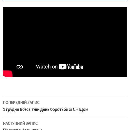
Навігація
ПОПЕРЕДНІЙ ЗАПИС
по
1 грудня Всесвітній день боротьби зі СНІДом
записам
НАСТУПНИЙ ЗАПИС