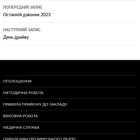
Навігація
ПОПЕРЕДНІЙ ЗАПИС
по
Останній дзвоник 2023
записам
НАСТУПНИЙ ЗАПИС
День драйву
ОГОЛОШЕННЯ
МЕТОДИЧНА РОБОТА
ПРАВИЛА ПРИЙОМУ ДО ЗАКЛАДУ
ВИХОВНА РОБОТА
МЕДИЧНА СЛУЖБА
ОМБУДСМАН ГРОЗИНЕЦЬКОГО ЛІЦЕЮ