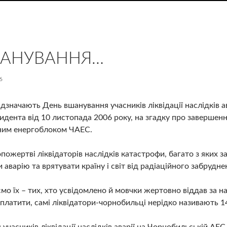
ШАНУВАННЯ…
6
відзначають День вшанування учасників ліквідації наслідків 
зидента від 10 листопада 2006 року, на згадку про завершен
ним енергоблоком ЧАЕС.
жертві ліквідаторів наслідків катастрофи, багато з яких за
 аварію та врятувати країну і світ від радіаційного забрудне
о їх – тих, хто усвідомлено й мовчки жертовно віддав за на
аплатити, самі ліквідатори-чорнобильці нерідко називають 1