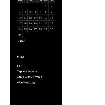
Пн
Вт
Ср
Чт
Пт
Сб
Нд
1
2
3
4
5
6
7
8
9
10
11
12
13
14
15
16
17
18
19
20
21
22
23
24
25
26
27
28
29
30
31
« Лип
МЕТА
Увійти
Стрічка записів
Стрічка коментарів
WordPress.org