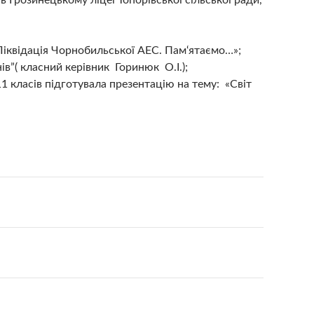
в Грозинецькому ліцеї Топорівської сільської ради,
«Ліквідація Чорнобильської АЕС. Пам‘ятаємо…»;
в”( класний керівник Горинюк О.І.);
1 класів підготувала презентацію на тему: «Світ