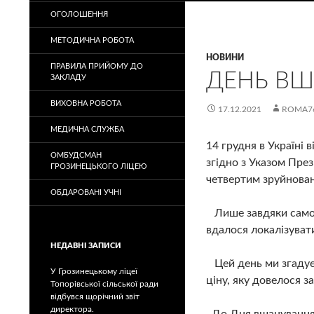
ОГОЛОШЕННЯ
МЕТОДИЧНА РОБОТА
НОВИНИ
ПРАВИЛА ПРИЙОМУ ДО
ДЕНЬ В
ЗАКЛАДУ
ВИХОВНА РОБОТА
17.12.2021
ROMA7
МЕДИЧНА СЛУЖБА
14 грудня в Україні 
ОМБУДСМАН
згідно з Указом Пре
ГРОЗИНЕЦЬКОГО ЛІЦЕЮ
четвертим зруйнова
ОБДАРОВАНІ УЧНІ
Лише завдяки самопо
вдалося локалізувати
НЕДАВНІ ЗАПИСИ
Цей день ми згадуєм
У Грозинецькому ліцеї
ціну, яку довелося з
Топорівської сільської ради
відбувся щорічний звіт
директора.