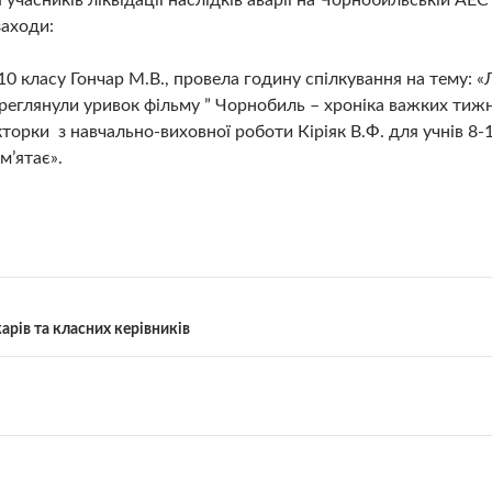
асників ліквідації наслідків аварії на Чорнобильській АЕС 
заходи:
10 класу Гончар М.В., провела годину спілкування на тему: 
ереглянули уривок фільму ” Чорнобиль – хроніка важких тижні
орки з навчально-виховної роботи Кіріяк В.Ф. для учнів 8-1
м’ятає».
арів та класних керівників