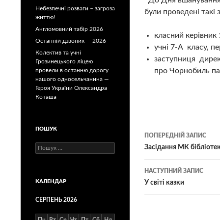
До Дня вшанування уч
Небезпечні розваги – загроза
були проведені такі 
життю!
Англомовний табір 2026
класний керівник 
Останній дзвоник — 2026
учні 7-А класу, п
Колектив та учні
заступниця директ
Грозинецького ліцею
про Чорнобиль па
провели в останню дорогу
нашого односельчанина —
Героя України Олександра
Коташа
Навігація
ПОШУК
ПОПЕРЕДНІЙ ЗАПИС
по
Пошук:
Засідання МК бібліотек
записам
НАСТУПНИЙ ЗАПИС
КАЛЕНДАР
У світі казки
СЕРПЕНЬ 2026