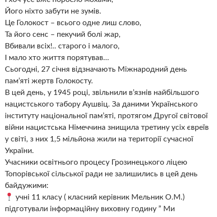
Його ніхто забути не зумів.
Це Голокост – всього одне лиш слово,
Та його сенс – пекучий болі жар,
Вбивали всіх!.. старого і малого,
І мало хто життя порятував…
Сьогодні, 27 січня відзначають Міжнародний день
памʼяті жертв Голокосту.
В цей день, у 1945 році, звільнили вʼязнів найбільшого
нацистського табору Аушвіц. За даними Українського
інституту національної памʼяті, протягом Другої світової
війни нацистська Німеччина знищила третину усіх євреїв
у світі, з них 1,5 мільйона жили на території сучасної
України.
Учасники освітнього процесу Грозинецького ліцею
Топорівської сільської ради не залишились в цей день
байдужими:
учні 11 класу ( класний керівник Мельник О.М.)
підготували інформаційну виховну годину ” Ми