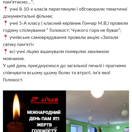
пам’ятаємо…”;
учні 8-10-х класів переглянули і обговорили тематичні
документальні фільми;
учні 5-А класу ( класний керівник Гончар М.В.) провели
годину спілкування ” Голокост: Чужого горя не буває”;
учнівське самоврядування провели акцію «Запали
свічку пам’яті»
всі учні ліцею вшанували померлих хвилиною
мовчання.
У цей день приєднуємося до загальної печалі і прагнемо
співчувати всьому цьому болю та втраті, ім’я якої
Голокост.