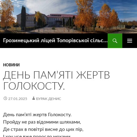
Пошук
Грозинецький ліцей Топорівської сільської ради
ПЕРЕЙТИ
ГОЛОВ
ДО
МЕНЮ
КОНТЕНТУ
НОВИНИ
ДЕНЬ ПАМʼЯТІ ЖЕРТВ
ГОЛОКОСТУ.
27.01.2025
БУРАК ДЕНИС
День памʼяті жертв Голокосту.
Пройду не раз відомими шляхами,
Де страх в повітрі висне до цих пір,
І хоч усе вже поросло мохами,