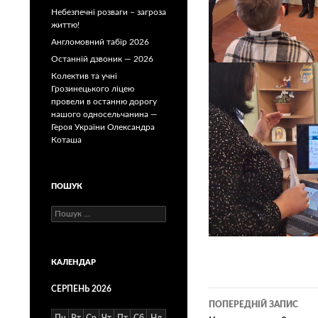
Небезпечні розваги – загроза
життю!
Англомовний табір 2026
Останній дзвоник — 2026
Колектив та учні
Грозинецького ліцею
провели в останню дорогу
нашого односельчанина —
Героя України Олександра
Коташа
ПОШУК
Пошук:
КАЛЕНДАР
СЕРПЕНЬ 2026
Навігація
ПОПЕРЕДНІЙ ЗАПИС