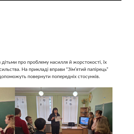
з дітьми про проблему насилля й жорстокості, їх
сильства. На прикладі вправи “Зім’ятий папірець”
 допоможуть повернути попередніх стосунків.