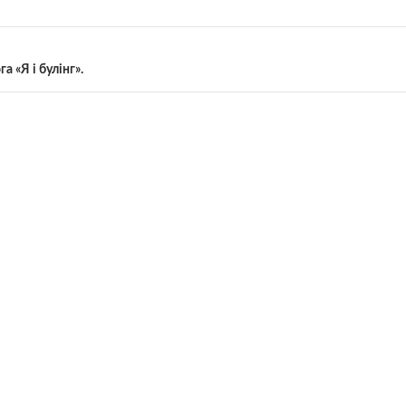
а «Я і булінг».