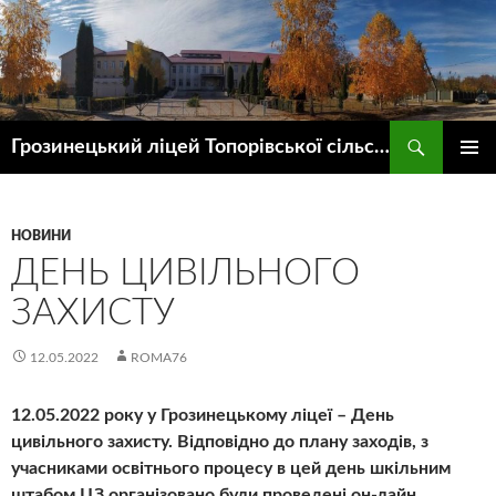
Пошук
Грозинецький ліцей Топорівської сільської ради
ПЕРЕЙТИ
ГОЛОВ
ДО
МЕНЮ
КОНТЕНТУ
НОВИНИ
ДЕНЬ ЦИВІЛЬНОГО
ЗАХИСТУ
12.05.2022
ROMA76
12.05.2022 року у Грозинецькому ліцеї – День
цивільного захисту. Відповідно до плану заходів, з
учасниками освітнього процесу в цей день шкільним
штабом ЦЗ організовано були проведені он-лайн