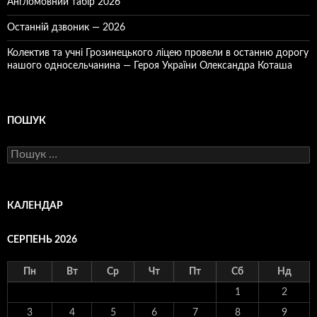
Англомовний табір 2026
Останній дзвоник — 2026
Колектив та учні Грозинецького ліцею провели в останню дорогу
нашого односельчанина — Героя України Олександра Коташа
ПОШУК
Пошук:
КАЛЕНДАР
СЕРПЕНЬ 2026
Пн
Вт
Ср
Чт
Пт
Сб
Нд
1
2
3
4
5
6
7
8
9