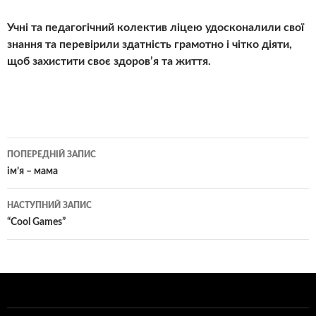
Учні та педагогічний колектив ліцею удосконалили свої
знання та перевірили здатність грамотно і чітко діяти,
щоб захистити своє здоров’я та життя.
Навігація
ПОПЕРЕДНІЙ ЗАПИС
по
ім’я – мама
записам
НАСТУПНИЙ ЗАПИС
“Cool Games”