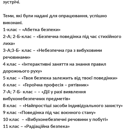
зустрічі.
Теми, які були надані для опрацювання, успішно
виконані.
1-клас – «Абетка безпеки»
2-А; 2-Б-клас – «Безпечна поведінка під час стихійного
лиха»
3-А;3-Б- клас – «Небезпечна гра з вибуховими
речовинами»
4 клас – «Інтерактивні заняття на знання правил
дорожнього руху»
5 клас – «Твоя безпека залежить від твоєї поведінки»
6 клас – «Героїчна професія – рятівник»
7-А; 7-Б- клас – – «Дії у разі виявлення
вибухонебезпечних предметів»
8 клас – «Найпростіші засоби індивідуального захисту»
9 клас -«Поведінка під час воєнного стану»
10 клас – «Вибухонебезпечні речовини у побуті»
11 клас – «Радіаційна безпека»