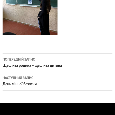
Навігація
ПОПЕРЕДНІЙ ЗАПИС
по
Щаслива родина – щаслива дитина
записам
НАСТУПНИЙ ЗАПИС
День мінної безпеки