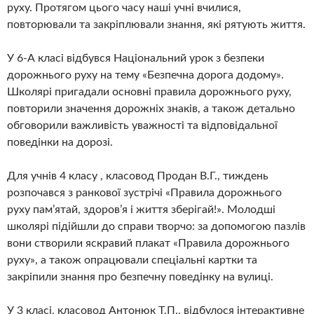
руху. Протягом цього часу наші учні вчилися,
повторювали та закріплювали знання, які рятують життя.
У 6-А класі відбувся Національний урок з безпеки
дорожнього руху на тему «Безпечна дорога додому».
Школярі пригадали основні правила дорожнього руху,
повторили значення дорожніх знаків, а також детально
обговорили важливість уважності та відповідальної
поведінки на дорозі.
Для учнів 4 класу , класовод Продан В.Г., тиждень
розпочався з ранкової зустрічі «Правила дорожнього
руху пам’ятай, здоров’я і життя зберігай!». Молодші
школярі підійшли до справи творчо: за допомогою пазлів
вони створили яскравий плакат «Правила дорожнього
руху», а також опрацювали спеціальні картки та
закріпили знання про безпечну поведінку на вулиці.
У 3 класі, класовод Антонюк Т.П., відбулося інтерактивне