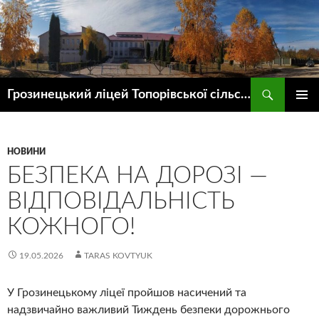
Пошук
Грозинецький ліцей Топорівської сільської ради
ПЕРЕЙТИ
ГОЛОВ
ДО
МЕНЮ
КОНТЕНТУ
НОВИНИ
БЕЗПЕКА НА ДОРОЗІ —
ВІДПОВІДАЛЬНІСТЬ
КОЖНОГО!
19.05.2026
TARAS KOVTYUK
У Грозинецькому ліцеї пройшов насичений та
надзвичайно важливий Тиждень безпеки дорожнього