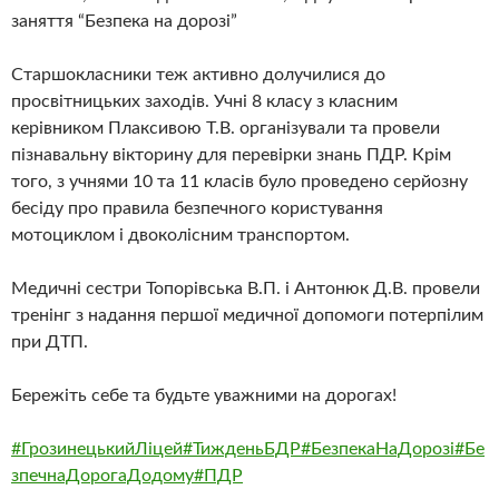
заняття “Безпека на дорозі”
Старшокласники теж активно долучилися до
просвітницьких заходів. Учні 8 класу з класним
керівником Плаксивою Т.В. організували та провели
пізнавальну вікторину для перевірки знань ПДР. Крім
того, з учнями 10 та 11 класів було проведено серйозну
бесіду про правила безпечного користування
мотоциклом і двоколісним транспортом.
Медичні сестри Топорівська В.П. і Антонюк Д.В. провели
тренінг з надання першої медичної допомоги потерпілим
при ДТП.
Бережіть себе та будьте уважними на дорогах!
#ГрозинецькийЛіцей
#ТижденьБДР
#БезпекаНаДорозі
#Бе
зпечнаДорогаДодому
#ПДР