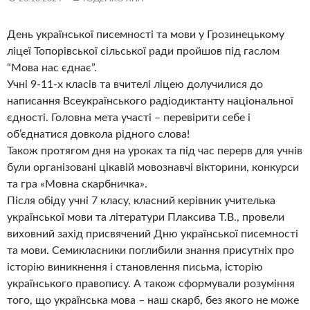
День української писемності та мови у Грозинецькому
ліцеї Топорівської сільської ради пройшов під гаслом
“Мова нас єднає”.
Учні 9-11-х класів та вчителі ліцею долучилися до
написання Всеукраїнського радіодиктанту національної
єдності. Головна мета участі – перевірити себе і
об’єднатися довкола рідного слова!
Також протягом дня на уроках та під час перерв для учнів
були організовані цікавій мовознавчі вікторини, конкурси
та гра «Мовна скарбничка».
Після обіду учні 7 класу, класний керівник учителька
української мови та літератури Плаксива Т.В., провели
виховний захід присвячений Дню української писемності
та мови. Семикласники поглибили знання присутніх про
історію виникнення і становлення письма, історію
українського правопису. А також сформували розуміння
того, що українська мова – наш скарб, без якого не може