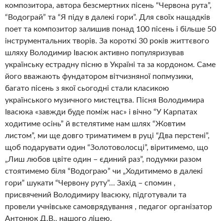
композитора, автора безсмертних пісень “Червона рута”,
“Водограй” та “Я піду в далекі гори”. Для своїх нащадків
поет та композитор залишив понад 100 пісень і більше 50
інструментальних творів. За короткі 30 років життєвого
шляху Володимир Івасюк активно популяризував
українську естрадну пісню в Україні та за кордоном. Саме
його вважають фундатором вітчизняної попмузики,
багато пісень з якої сьогодні стали класикою
українського музичного мистецтва. Пісня Володимира
Івасюка «завжди буде поміж нас» і вічно “У Карпатах
ходитиме осінь” й встелятиме нам шлях “Жовтим
листом”, ми ще довго триматимем в руці “Два перстені”,
щоб подарувати один “Золотоволосці”, віритимемо, що
„Лиш любов цвіте один – єдиний раз”, подумки разом
стоятимемо біля “Водограю” чи „Ходитимемо в далекі
гори” шукати “Червону руту”… Захід – спомин ,
присвячений Володимиру Івасюку, підготували та
провели учнівське самоврядування , педагог організатор
Антонюк Д.В., нашого ліцею.