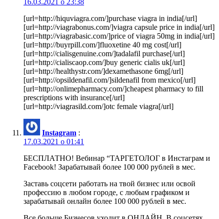
16.03.2021 о 23:38
[url=http://hiquviagra.com/]purchase viagra in india[/url]
[url=http://viagrabonus.com/]viagra capsule price in india[/url]
[url=http://viagrabasic.com/]price of viagra 50mg in india[/url]
[url=http://buyrpill.com/]fluoxetine 40 mg cost[/url]
[url=http://cialisgenuine.com/]tadalafil purchase[/url]
[url=http://cialiscaop.com/]buy generic cialis uk[/url]
[url=http://healthystr.com/]dexamethasone 6mg[/url]
[url=http://opsildenafil.com/]sildenafil from mexico[/url]
[url=http://onlimepharmacy.com/]cheapest pharmacy to fill
prescriptions with insurance[/url]
[url=http://viagrasild.com/]otc female viagra[/url]
Instagram
:
17.03.2021 о 01:41
БЕСПЛАТНО! Вебинар “ТАРГЕТОЛОГ в Инстаграм и
Facebook! Зарабатывай более 100 000 рублей в мес.
Заставь соцсети работать на твой бизнес или освой
профессию в любом городе, с любым графиком и
зарабатывай онлайн более 100 000 рублей в мес.
Все больше Бизнесов уходит в ОНЛАЙН. В соцсетях