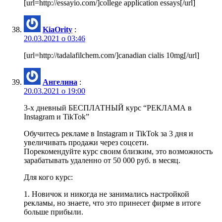
[url=http://essayio.com/]college application essays[/url]
KiaOrity
:
20.03.2021 о 03:46
[url=http://tadalafilchem.com/]canadian cialis 10mg[/url]
Ангелина
:
20.03.2021 о 19:00
3-х дневный БЕСПЛАТНЫЙ курс “РЕКЛАМА в
Instagram и TikTok”
Обучитесь рекламе в Instagram и TikTok за 3 дня и
увеличивать продажи через соцсети.
Порекомендуйте курс своим близким, это возможность
зарабатывать удаленно от 50 000 руб. в месяц.
Для кого курс:
1. Новичок и никогда не занимались настройкой
рекламы, но знаете, что это принесет фирме в итоге
больше прибыли.