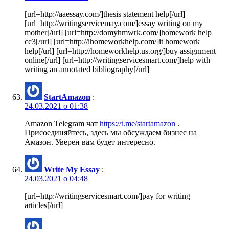
[url=http://aaessay.com/]thesis statement help[/url]
[url=http://writingservicemay.com/]essay writing on my
mother[/url] [url=http://domyhmwrk.com/]homework help
cc3[/url] [url=http://ihomeworkhelp.com/]it homework
help[/url] [url=http://homeworkhelp.us.org/]buy assignment
online[/url] [url=http://writingservicesmart.com/]help with
writing an annotated bibliography[/url]
StartAmazon
:
24.03.2021 о 01:38
Amazon Telegram чат
https://t.me/startamazon
.
Присоединяйтесь, здесь мы обсуждаем бизнес на
Амазон. Уверен вам будет интересно.
Write My Essay
:
24.03.2021 о 04:48
[url=http://writingservicesmart.com/]pay for writing
articles[/url]