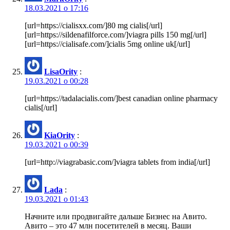
18.03.2021 о 17:16
[url=https://cialisxx.com/]80 mg cialis[/url]
[url=https://sildenafilforce.com/]viagra pills 150 mg[/url]
[url=https://cialisafe.com/]cialis 5mg online uk[/url]
LisaOrity
:
19.03.2021 о 00:28
[url=https://tadalacialis.com/]best canadian online pharmacy
cialis[/url]
KiaOrity
:
19.03.2021 о 00:39
[url=http://viagrabasic.com/]viagra tablets from india[/url]
Lada
:
19.03.2021 о 01:43
Начните или продвигайте дальше Бизнес на Авито.
Авито – это 47 млн посетителей в месяц. Ваши