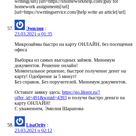
writing[/url] [url=https://xhomeworkhelp.com/]pay for
homework assignments[/url]
[url=https://xwritingservice.com/]help write an article[/url]
Эмилия
:
23.03.2021 о 01:35
Микрозаймы быстро на карту ОНЛАЙН, без посещения
офиса
Выборка из самых выгодных займов. Минимум
документов. Решение онлайн!
Моментальное решение, быстрое получение денег на
карту! Одобрение за 5 минут!
Без справок. Без поручителей. Минимум документов.
Оставьте заявку здесь:
https://go.liknot.ru/?
offer_id=491&wmid=4393
и получи быстро деньги на
карту ОНЛАЙН!
С уважением, Эмилия Шарапова
LisaOrity
:
23.03.2021 о 02:12