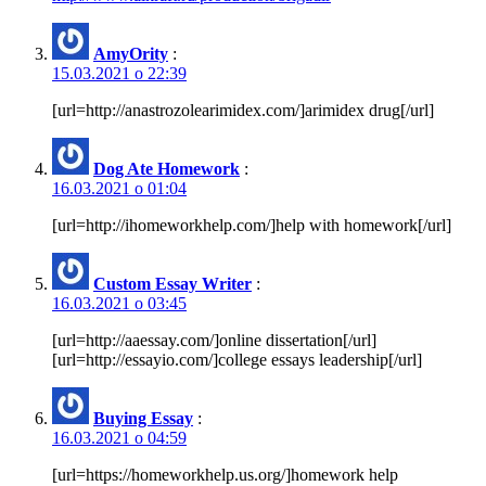
AmyOrity
:
15.03.2021 о 22:39
[url=http://anastrozolearimidex.com/]arimidex drug[/url]
Dog Ate Homework
:
16.03.2021 о 01:04
[url=http://ihomeworkhelp.com/]help with homework[/url]
Custom Essay Writer
:
16.03.2021 о 03:45
[url=http://aaessay.com/]online dissertation[/url]
[url=http://essayio.com/]college essays leadership[/url]
Buying Essay
:
16.03.2021 о 04:59
[url=https://homeworkhelp.us.org/]homework help