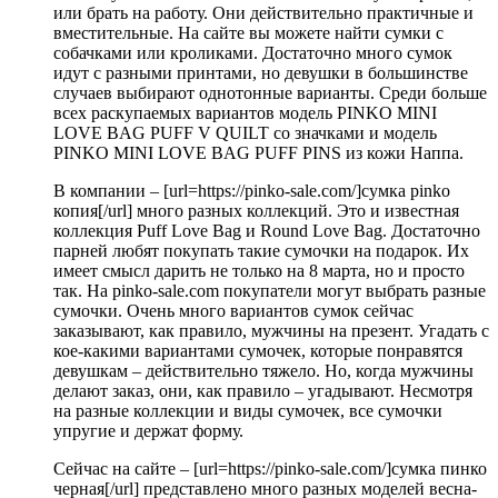
или брать на работу. Они действительно практичные и
вместительные. На сайте вы можете найти сумки с
собачками или кроликами. Достаточно много сумок
идут с разными принтами, но девушки в большинстве
случаев выбирают однотонные варианты. Среди больше
всех раскупаемых вариантов модель PINKO MINI
LOVE BAG PUFF V QUILT со значками и модель
PINKO MINI LOVE BAG PUFF PINS из кожи Наппа.
В компании – [url=https://pinko-sale.com/]сумка pinko
копия[/url] много разных коллекций. Это и известная
коллекция Puff Love Bag и Round Love Bag. Достаточно
парней любят покупать такие сумочки на подарок. Их
имеет смысл дарить не только на 8 марта, но и просто
так. На pinko-sale.com покупатели могут выбрать разные
сумочки. Очень много вариантов сумок сейчас
заказывают, как правило, мужчины на презент. Угадать с
кое-какими вариантами сумочек, которые понравятся
девушкам – действительно тяжело. Но, когда мужчины
делают заказ, они, как правило – угадывают. Несмотря
на разные коллекции и виды сумочек, все сумочки
упругие и держат форму.
Сейчас на сайте – [url=https://pinko-sale.com/]сумка пинко
черная[/url] представлено много разных моделей весна-