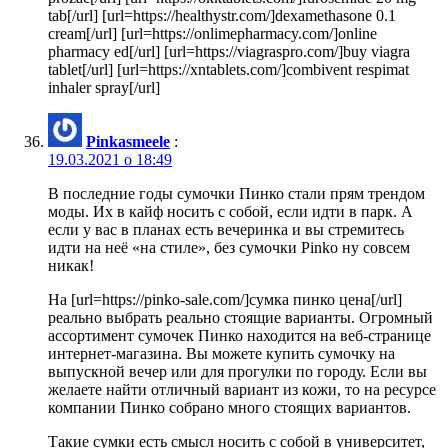
tab[/url] [url=https://healthystr.com/]dexamethasone 0.1
cream[/url] [url=https://onlimepharmacy.com/]online
pharmacy ed[/url] [url=https://viagraspro.com/]buy viagra
tablet[/url] [url=https://xntablets.com/]combivent respimat
inhaler spray[/url]
Pinkasmeele
:
19.03.2021 о 18:49
В последние годы сумочки Пинко стали прям трендом
моды. Их в кайф носить с собой, если идти в парк. А
если у вас в планах есть вечеринка и вы стремитесь
идти на неё «на стиле», без сумочки Pinko ну совсем
никак!
На [url=https://pinko-sale.com/]сумка пинко цена[/url]
реально выбрать реально стоящие варианты. Огромный
ассортимент сумочек Пинко находится на веб-странице
интернет-магазина. Вы можете купить сумочку на
выпускной вечер или для прогулки по городу. Если вы
желаете найти отличный вариант из кожи, то на ресурсе
компании Пинко собрано много стоящих вариантов.
Такие сумки есть смысл носить с собой в университет,