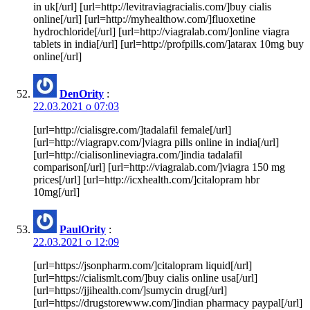
in uk[/url] [url=http://levitraviagracialis.com/]buy cialis
online[/url] [url=http://myhealthow.com/]fluoxetine
hydrochloride[/url] [url=http://viagralab.com/]online viagra
tablets in india[/url] [url=http://profpills.com/]atarax 10mg buy
online[/url]
DenOrity
:
22.03.2021 о 07:03
[url=http://cialisgre.com/]tadalafil female[/url]
[url=http://viagrapv.com/]viagra pills online in india[/url]
[url=http://cialisonlineviagra.com/]india tadalafil
comparison[/url] [url=http://viagralab.com/]viagra 150 mg
prices[/url] [url=http://icxhealth.com/]citalopram hbr
10mg[/url]
PaulOrity
:
22.03.2021 о 12:09
[url=https://jsonpharm.com/]citalopram liquid[/url]
[url=https://cialismlt.com/]buy cialis online usa[/url]
[url=https://jjihealth.com/]sumycin drug[/url]
[url=https://drugstorewww.com/]indian pharmacy paypal[/url]