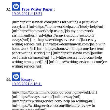
Type Writer Paper
:
19.03.2021 о 13:51
[url=https://essaywri.com/]ideas for writing a persuasive
essay[/url] [url=https://ihomeworkhelp.com/]study help[/url]
[url=https://homeworkhelp.us.org/]do my homework
assignment[/url] [url=https://essays.us.com/]sociology
essays[/url] [url=https://xwritingservice.com/]fast essay
writing service[/url] [url=https://domyhmwrk.com/]help with
homework[/url] [url=https://xhomeworkhelp.com/]best term
paper writing service[/url] [url=https://essayio.com/]purdue
owl thesis statement[/url] [url=https://essayhubb.com/]help
writing term paper[/url] [url=https://writingservicenet.com/]cv
writing service[/url]
Essays
:
19.03.2021 о 16:11
[url=https://domyhmwrk.com/]do your homework[/url]
[url=https://essays.us.com/]online essay[/url]
[url=https://xwritingservice.com/]help on writing[/url]
[url=https://writingservicenet.com/]literature review in
research proposal[/url]