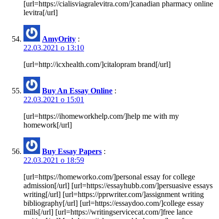
[url=https://cialisviagralevitra.com/]canadian pharmacy online
levitra[/url]
AmyOrity
:
22.03.2021 о 13:10
[url=http://icxhealth.com/]citalopram brand[/url]
Buy An Essay Online
:
22.03.2021 о 15:01
[url=https://ihomeworkhelp.com/]help me with my
homework[/url]
Buy Essay Papers
:
22.03.2021 о 18:59
[url=https://homeworko.com/]personal essay for college
admission[/url] [url=https://essayhubb.com/]persuasive essays
writing[/url] [url=https://pprwriter.com/]assignment writing
bibliography[/url] [url=https://essaydoo.com/]college essay
mills[/url] [url=https://writingservicecat.com/]free lance