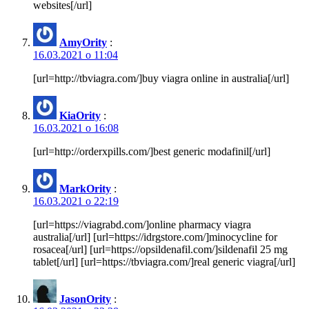
websites[/url]
AmyOrity
:
16.03.2021 о 11:04
[url=http://tbviagra.com/]buy viagra online in australia[/url]
KiaOrity
:
16.03.2021 о 16:08
[url=http://orderxpills.com/]best generic modafinil[/url]
MarkOrity
:
16.03.2021 о 22:19
[url=https://viagrabd.com/]online pharmacy viagra
australia[/url] [url=https://idrgstore.com/]minocycline for
rosacea[/url] [url=https://opsildenafil.com/]sildenafil 25 mg
tablet[/url] [url=https://tbviagra.com/]real generic viagra[/url]
JasonOrity
: