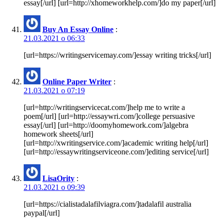
essay[/url] [url=http://xhomeworkhelp.com/]do my paper[/url]
Buy An Essay Online
:
21.03.2021 о 06:33
[url=https://writingservicemay.com/]essay writing tricks[/url]
Online Paper Writer
:
21.03.2021 о 07:19
[url=http://writingservicecat.com/]help me to write a
poem[/url] [url=http://essaywri.com/]college persuasive
essay[/url] [url=http://doomyhomework.com/]algebra
homework sheets[/url]
[url=http://xwritingservice.com/]academic writing help[/url]
[url=http://essaywritingserviceone.com/]editing service[/url]
LisaOrity
:
21.03.2021 о 09:39
[url=https://cialistadalafilviagra.com/]tadalafil australia
paypal[/url]