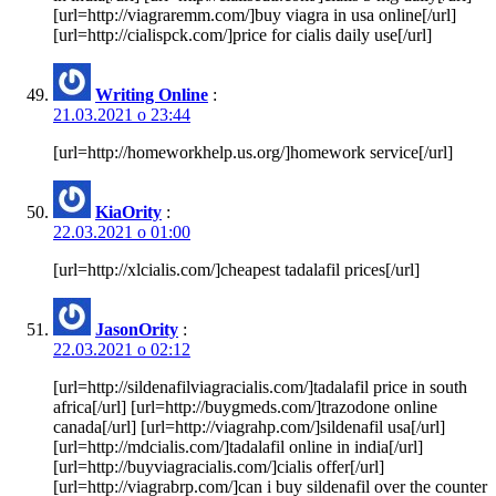
[url=http://viagraremm.com/]buy viagra in usa online[/url]
[url=http://cialispck.com/]price for cialis daily use[/url]
Writing Online
:
21.03.2021 о 23:44
[url=http://homeworkhelp.us.org/]homework service[/url]
KiaOrity
:
22.03.2021 о 01:00
[url=http://xlcialis.com/]cheapest tadalafil prices[/url]
JasonOrity
:
22.03.2021 о 02:12
[url=http://sildenafilviagracialis.com/]tadalafil price in south
africa[/url] [url=http://buygmeds.com/]trazodone online
canada[/url] [url=http://viagrahp.com/]sildenafil usa[/url]
[url=http://mdcialis.com/]tadalafil online in india[/url]
[url=http://buyviagracialis.com/]cialis offer[/url]
[url=http://viagrabrp.com/]can i buy sildenafil over the counter