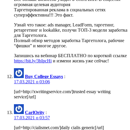
огромная целевая аудитория
Таргетированная реклама в социальных сетях
суперэффективна!!! Это факт.
Узнай что такое: ads manager, LeadForm, таргетинг,
ретаргетинг и lookalike, получи ТОП-3 модели заработка
для Таргетолога.
Полный обзор методов заработка Таргетолога, рабочие
“фишки” и многое другое.
Запишись на вебинар БЕСПЛАТНО по короткой ссылке
https://bit.ly/3bIpcHi
и измени жизнь уже сейчас!
Buy College Essays
:
17.03.2021 о 03:06
[url=http://xwritingservice.com/]trusted essay writing
service[/url]
CarlOrity
:
17.03.2021 о 03:57
[url=http://cialismet.com/]daily cialis generic[/url]