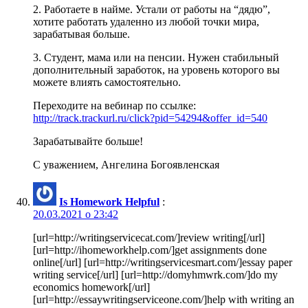
2. Работаете в найме. Устали от работы на “дядю”,
хотите работать удаленно из любой точки мира,
зарабатывая больше.
3. Студент, мама или на пенсии. Нужен стабильный
дополнительный заработок, на уровень которого вы
можете влиять самостоятельно.
Переходите на вебинар по ссылке:
http://track.trackurl.ru/click?pid=54294&offer_id=540
Зарабатывайте больше!
С уважением, Ангелина Богоявленская
Is Homework Helpful
:
20.03.2021 о 23:42
[url=http://writingservicecat.com/]review writing[/url]
[url=http://ihomeworkhelp.com/]get assignments done
online[/url] [url=http://writingservicesmart.com/]essay paper
writing service[/url] [url=http://domyhmwrk.com/]do my
economics homework[/url]
[url=http://essaywritingserviceone.com/]help with writing an