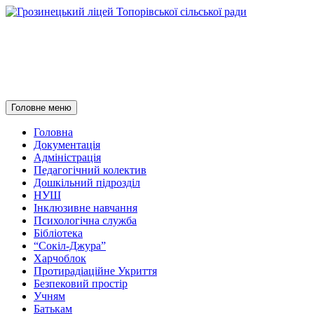
Грозинецький ліцей
Топорівської сільської ради
Пошук
Перейти
Головне меню
до
контенту
Головна
Документація
Адміністрація
Педагогічний колектив
Дошкільний підрозділ
НУШ
Інклюзивне навчання
Психологічна служба
Бібліотека
“Сокіл-Джура”
Харчоблок
Протирадіаційне Укриття
Безпековий простір
Учням
Батькам