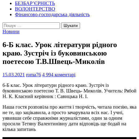
БЕЗБАР’ЄРНІСТЬ
ВОЛОНТЕРСТВО
Фінансово-господарська діяльність
Пошук:
Новини
6-Б клас. Урок літератури рідного
краю. Зустріч із буковинською
поетесою Т.В.Швець-Миколів
15.03.2021
roma76
4 994 коментарі
6-Б клас. Урок літератури рідного краю. Зустріч із
буковинською поетесою Т. В. Швець- Миколів. Учитель: Рябой
Н. К. Класний керівник : Савицька Н. І.
Наша гостя розповіла про життя і творчість, читала поезію, яка
не те, що зацікавила, а просто зачарувала всіх нас. І учні,
уявивши себе справжніми журналістами, один за одним
просили Тетяну Валентинівну дати відповідь ще бодай на
кілька запитань