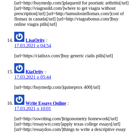
[url=http://buymedp.com/]plaquenil for psoriatic arthritis[/url]
[url=http://viagrasild.com/]where to get viagra without
prescription[/url] [url=http://tamsulosinflomax.com/]cost of
flomax in canada[/url] [url=http://viagrabonus.com/]buy
online viagra pills[/url]
LisaOrity
:
17.03.2021 о 04:54
[url=https://cialisxx.com/]buy generic cialis pills[/url]
KiaOrity
:
17.03.2021 о 05:44
[url=http://buymedp.com/]quineprox 400[/url]
Write Essays Online
:
17.03.2021 о 10:01
[url=http://sswriting.com/]trigonometry homework[/url]
[url=http://essaywri.com/]apply texas college essays[/url]
[url=http://essaydoo.com/]things to write a descriptive essay