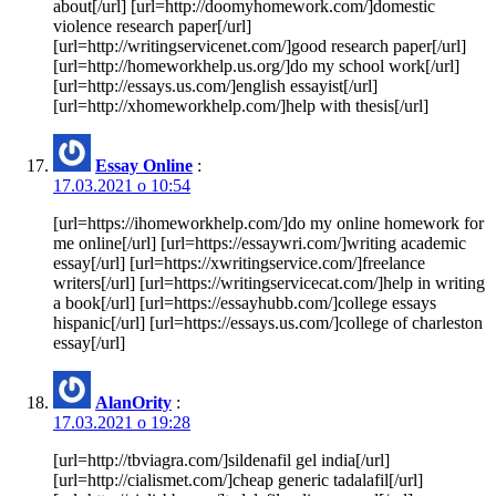
about[/url] [url=http://doomyhomework.com/]domestic
violence research paper[/url]
[url=http://writingservicenet.com/]good research paper[/url]
[url=http://homeworkhelp.us.org/]do my school work[/url]
[url=http://essays.us.com/]english essayist[/url]
[url=http://xhomeworkhelp.com/]help with thesis[/url]
Essay Online
:
17.03.2021 о 10:54
[url=https://ihomeworkhelp.com/]do my online homework for
me online[/url] [url=https://essaywri.com/]writing academic
essay[/url] [url=https://xwritingservice.com/]freelance
writers[/url] [url=https://writingservicecat.com/]help in writing
a book[/url] [url=https://essayhubb.com/]college essays
hispanic[/url] [url=https://essays.us.com/]college of charleston
essay[/url]
AlanOrity
:
17.03.2021 о 19:28
[url=http://tbviagra.com/]sildenafil gel india[/url]
[url=http://cialismet.com/]cheap generic tadalafil[/url]