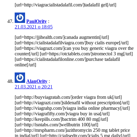
[url=http://viagracialistadalafil.com/]tadalafil gel[/url]
PaulOrity
:
21.03.2021 о 18:05
[url=https://jjihealth.com/]canada augmentin[/url]
[url=https://cialistadalafilviagra.com/]buy cialis europe[/url]
[url=https://viagrazt.com/]can you buy generic viagra over the
counter[/url] [url=https://otctablets.com/]stromectol 3 mg[/url]
[url=https://cialistadalafilonline.com/]purchase tadalafil
online[/url]
AlanOrity
:
21.03.2021 о 20:21
[url=http://buyviagratab.com/]order viagra from uk[/url]
[url=http://viagrazt.com/]sildenafil without prescription[/url]
[url=http://viagrahp.com/]viagra india online pharmacy[/url]
[url=http://viagrafifty.com/]viagra buy in usa[/url]
[url=http://keepills.com/]bactrim 400 80 mg[/url]
[url=http://isntabs.com/]wellbutrin 100[/url]
[url=http://mrspharm.com/]azithromycin 250 mg tablet price
in india[/url] [url=http://cialisedtr.com/]cialis 5 mg daily[/url]