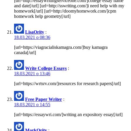
[url=http://essaywritingserviceone.com/]college essay name
and date[/url] [url=http://sswriting.com/]i need help with my
homework[/url] [url=http://doomyhomework.com/]cpm
homework help geometry[/url]
LisaOrity
:
18.03.2021 о 08:36
[url=https://viagracialiskamagra.com/]buy kamagra
canada[/url]
Write College Essays
:
18.03.2021 о 13:46
[url=https://wrtsrv.com/]resources for research papers[/url]
Free Paper Writer
:
18.03.2021 о 14:55
[url=https://essaywri.com/]writing an expository essay[/url]
MarkOrity
: