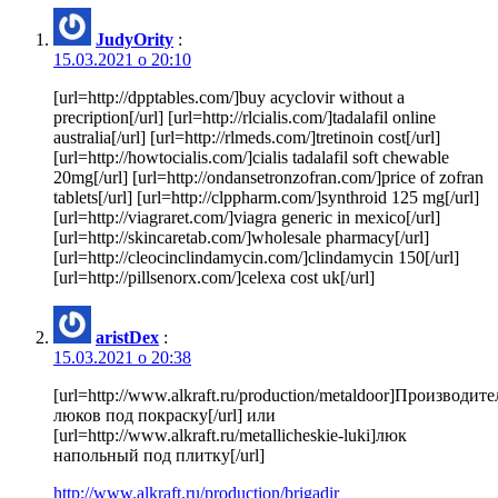
JudyOrity
:
15.03.2021 о 20:10
[url=http://dpptables.com/]buy acyclovir without a
precription[/url] [url=http://rlcialis.com/]tadalafil online
australia[/url] [url=http://rlmeds.com/]tretinoin cost[/url]
[url=http://howtocialis.com/]cialis tadalafil soft chewable
20mg[/url] [url=http://ondansetronzofran.com/]price of zofran
tablets[/url] [url=http://clppharm.com/]synthroid 125 mg[/url]
[url=http://viagraret.com/]viagra generic in mexico[/url]
[url=http://skincaretab.com/]wholesale pharmacy[/url]
[url=http://cleocinclindamycin.com/]clindamycin 150[/url]
[url=http://pillsenorx.com/]celexa cost uk[/url]
aristDex
:
15.03.2021 о 20:38
[url=http://www.alkraft.ru/production/metaldoor]Производите
люков под покраску[/url] или
[url=http://www.alkraft.ru/metallicheskie-luki]люк
напольный под плитку[/url]
http://www.alkraft.ru/production/brigadir