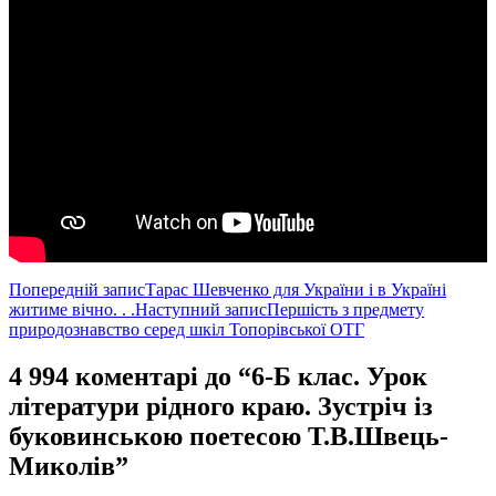
Навігація
Попередній запис
Тарас Шевченко для України і в Україні
житиме вічно. . .
Наступний запис
Першість з предмету
по
природознавство серед шкіл Топорівської ОТГ
записам
4 994 коментарі до “6-Б клас. Урок
літератури рідного краю. Зустріч із
буковинською поетесою Т.В.Швець-
Миколів”