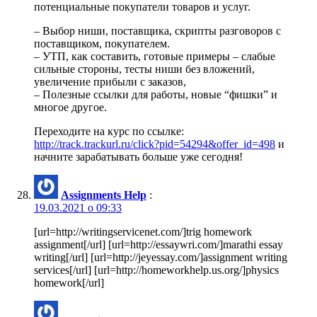
потенциальные покупатели товаров и услуг.
– Выбор ниши, поставщика, скрипты разговоров с
поставщиком, покупателем.
– УТП, как составить, готовые примеры – слабые
сильные стороны, тесты ниши без вложений,
увеличение прибыли с заказов,
– Полезные ссылки для работы, новые “фишки” и
многое другое.
Переходите на курс по ссылке:
http://track.trackurl.ru/click?pid=54294&offer_id=498
и
начните зарабатывать больше уже сегодня!
Assignments Help
:
19.03.2021 о 09:33
[url=http://writingservicenet.com/]trig homework
assignment[/url] [url=http://essaywri.com/]marathi essay
writing[/url] [url=http://jeyessay.com/]assignment writing
services[/url] [url=http://homeworkhelp.us.org/]physics
homework[/url]