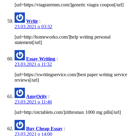
[url=https://viagraremm.com/]generic viagra coupon[/url]
Write
:
23.03.2021 о 03:32
[url=http://homeworko.com/]help writing personal
statement[/url]
Essay Writing
:
23.03.2021 о 11:32
[url=https://xwritingservice.com/]best paper writing service
reviews[/url]
AmyOrity
:
23.03.2021 о 11:46
[url=http://otctablets.com/]zithromax 1000 mg pills[/url]
Buy Cheap Essay
:
23.03.2021 о 14:00