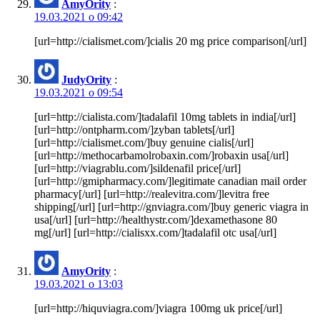
AmyOrity
:
19.03.2021 о 09:42
[url=http://cialismet.com/]cialis 20 mg price comparison[/url]
JudyOrity
:
19.03.2021 о 09:54
[url=http://cialista.com/]tadalafil 10mg tablets in india[/url]
[url=http://ontpharm.com/]zyban tablets[/url]
[url=http://cialismet.com/]buy genuine cialis[/url]
[url=http://methocarbamolrobaxin.com/]robaxin usa[/url]
[url=http://viagrablu.com/]sildenafil price[/url]
[url=http://gmipharmacy.com/]legitimate canadian mail order
pharmacy[/url] [url=http://realevitra.com/]levitra free
shipping[/url] [url=http://gnviagra.com/]buy generic viagra in
usa[/url] [url=http://healthystr.com/]dexamethasone 80
mg[/url] [url=http://cialisxx.com/]tadalafil otc usa[/url]
AmyOrity
:
19.03.2021 о 13:03
[url=http://hiquviagra.com/]viagra 100mg uk price[/url]