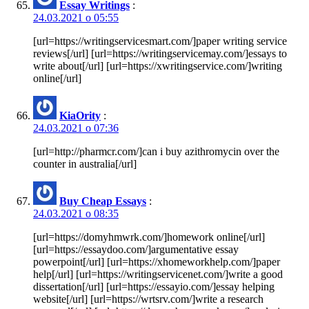
Essay Writings
:
24.03.2021 о 05:55
[url=https://writingservicesmart.com/]paper writing service
reviews[/url] [url=https://writingservicemay.com/]essays to
write about[/url] [url=https://xwritingservice.com/]writing
online[/url]
KiaOrity
:
24.03.2021 о 07:36
[url=http://pharmcr.com/]can i buy azithromycin over the
counter in australia[/url]
Buy Cheap Essays
:
24.03.2021 о 08:35
[url=https://domyhmwrk.com/]homework online[/url]
[url=https://essaydoo.com/]argumentative essay
powerpoint[/url] [url=https://xhomeworkhelp.com/]paper
help[/url] [url=https://writingservicenet.com/]write a good
dissertation[/url] [url=https://essayio.com/]essay helping
website[/url] [url=https://wrtsrv.com/]write a research