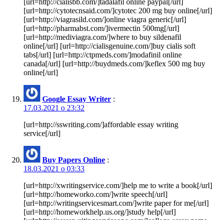
[url=http://cialisbb.com/]tadalafil online paypal[/url]
[url=http://cytotecnsaid.com/]cytotec 200 mg buy online[/url]
[url=http://viagrasild.com/]online viagra generic[/url]
[url=http://pharmabst.com/]ivermectin 500mg[/url]
[url=http://mediviagra.com/]where to buy sildenafil
online[/url] [url=http://cialisgenuine.com/]buy cialis soft
tabs[/url] [url=http://ctpmeds.com/]modafinil online
canada[/url] [url=http://buydmeds.com/]keflex 500 mg buy
online[/url]
Google Essay Writer
:
17.03.2021 о 23:32
[url=http://sswriting.com/]affordable essay writing
service[/url]
Buy Papers Online
:
18.03.2021 о 03:33
[url=http://xwritingservice.com/]help me to write a book[/url]
[url=http://homeworko.com/]write speech[/url]
[url=http://writingservicesmart.com/]write paper for me[/url]
[url=http://homeworkhelp.us.org/]study help[/url]