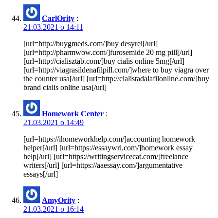
CarlOrity
:
21.03.2021 о 14:11
[url=http://buygmeds.com/]buy desyrel[/url]
[url=http://pharmwow.com/]furosemide 20 mg pill[/url]
[url=http://cialisztab.com/]buy cialis online 5mg[/url]
[url=http://viagrasildenafilpill.com/]where to buy viagra over
the counter usa[/url] [url=http://cialistadalafilonline.com/]buy
brand cialis online usa[/url]
Homework Center
:
21.03.2021 о 14:49
[url=https://ihomeworkhelp.com/]accounting homework
helper[/url] [url=https://essaywri.com/]homework essay
help[/url] [url=https://writingservicecat.com/]freelance
writers[/url] [url=https://aaessay.com/]argumentative
essays[/url]
AmyOrity
:
21.03.2021 о 16:14