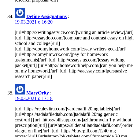
Define Assignations
:
19.03.2021 о 16:20
[url=http://xwritingservice.com/]writing an article review[/url]
[url=http://essaydoo.com/]compare and contrast essay on high
school and college[/url]
[url=http://doomyhomework.com/]essay writers geek[/url]
[url=http://domyhmwrk.com/]pay for homework
assignments[/url] [url=http://essays.us.com/]essay writing
packet[/url] [url=http://ihomeworkhelp.com/]can you help me
on my homework[/url] [url=http://aaessay.com/]persuasive
research paper[/url]
MaryOrity
:
19.03.2021 о 17:18
[url=https://realevitra.com/]vardenafil 20mg tablets[/url]
[url=https://tadalafiledtab.com/]tadalafil 20mg generic
cost[/url] [url=https://pillsupp.com/]azithromycin 1 g without
prescription[/url] [url=https://sildenafilandtadalafil.com/]order
viagra on line[/url] [url=https://buyrpill.com/]240 mg
prozac[/url] [url=https://okktablets.com/]furosemide 20 mg