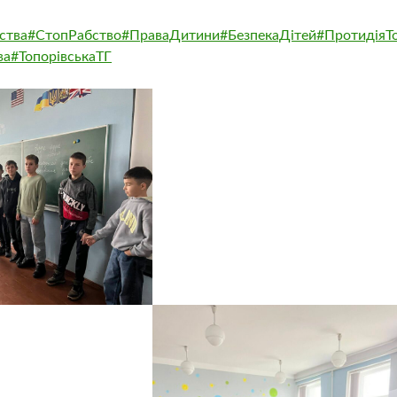
ства
#СтопРабство
#ПраваДитини
#БезпекаДітей
#ПротидіяТ
ва
#ТопорівськаТГ