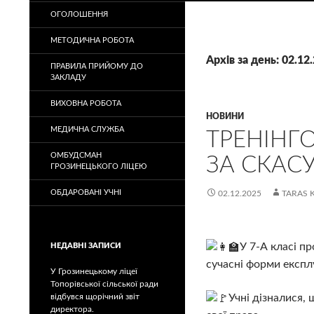
ОГОЛОШЕННЯ
МЕТОДИЧНА РОБОТА
Архів за день: 02.12
ПРАВИЛА ПРИЙОМУ ДО
ЗАКЛАДУ
ВИХОВНА РОБОТА
НОВИНИ
МЕДИЧНА СЛУЖБА
ТРЕНІНГ
ОМБУДСМАН
ЗА СКАС
ГРОЗИНЕЦЬКОГО ЛІЦЕЮ
ОБДАРОВАНІ УЧНІ
02.12.2025
TARAS 
У 7-А класі п
НЕДАВНІ ЗАПИСИ
сучасні форми експлу
У Грозинецькому ліцеї
Топорівської сільської ради
Учні дізналися,
відбувся щорічний звіт
директора.