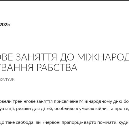
.2025
ОВЕ ЗАНЯТТЯ ДО МІЖНАРО
УВАННЯ РАБСТВА
KOVTYUK
ровели тренінгове заняття присвячене Міжнародному дню бо
атації, ризики для дітей, особливо в умовах війни, та про те
 що таке свобода, які «червоні прапорці» варто помічати, ку