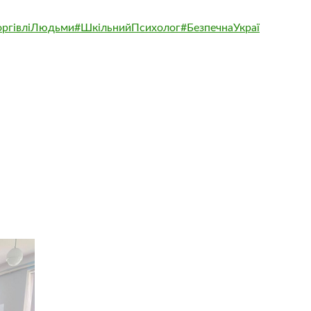
оргівліЛюдьми
#ШкільнийПсихолог
#БезпечнаУкраї