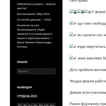
свої права.
Небезпечні розваги – загроза
життю!
У формі
Англомовний табір 2026
Останній дзвоник — 2026
що таке свобода
Колектив та учні
Грозинецького ліцею
провели в останню дорогу
як сказати «ні» 
нашого односельчанина —
Героя України Олександра
куди звертатись
Коташа
чому важливо бу
ПОШУК
Діти зробили виснов
Пошук:
Жодна форма рабства
КАЛЕНДАР
Дякую всім учасника
ГРУДЕНЬ 2025
Разом формуємо поко