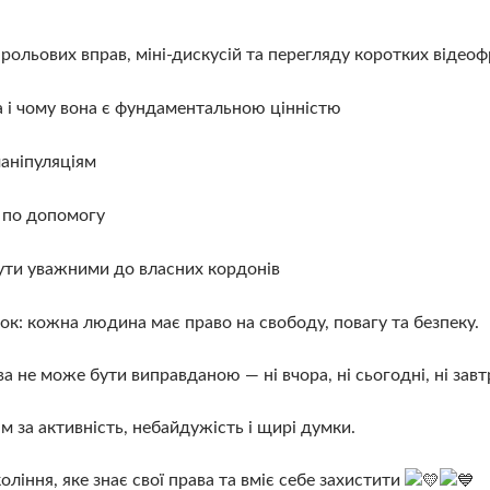
 рольових вправ, міні-дискусій та перегляду коротких відео
 і чому вона є фундаментальною цінністю
маніпуляціям
 по допомогу
ти уважними до власних кордонів
ок: кожна людина має право на свободу, повагу та безпеку.
 не може бути виправданою — ні вчора, ні сьогодні, ні завт
м за активність, небайдужість і щирі думки.
ління, яке знає свої права та вміє себе захистити