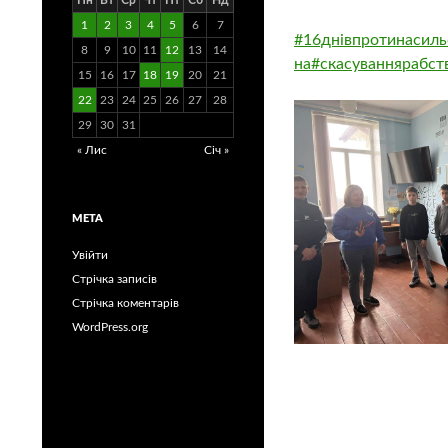
Пн
Вт
Ср
Чт
Пт
Сб
Нд
1
2
3
4
5
6
7
#16днівпротинасиль
8
9
10
11
12
13
14
на
#скасуваннярабст
15
16
17
18
19
20
21
22
23
24
25
26
27
28
29
30
31
« Лис
Січ »
МЕТА
Увійти
Стрічка записів
Стрічка коментарів
WordPress.org