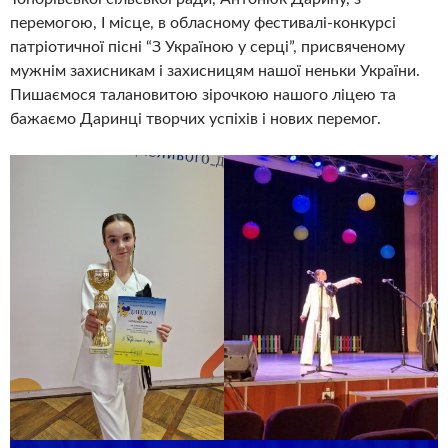
перемогою, І місце, в обласному фестивалі-конкурсі
патріотичної пісні “З Україною у серці”, присвяченому
мужнім захисникам і захисницям нашої неньки України.
Пишаємося талановитою зірочкою нашого ліцею та
бажаємо Даринці творчих успіхів і нових перемог.