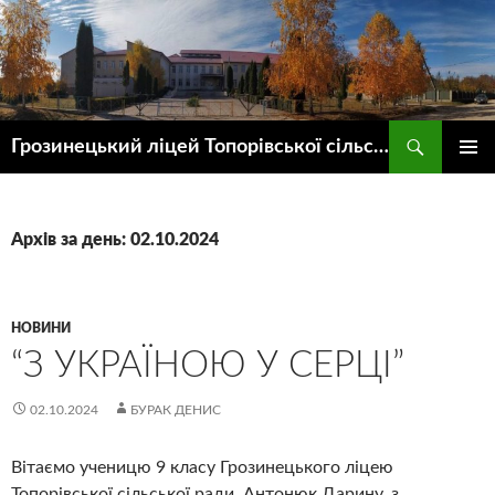
Пошук
Грозинецький ліцей Топорівської сільської ради
ПЕРЕЙТИ
ГОЛОВ
ДО
МЕНЮ
КОНТЕНТУ
Архів за день: 02.10.2024
НОВИНИ
“З УКРАЇНОЮ У СЕРЦІ”
02.10.2024
БУРАК ДЕНИС
Вітаємо ученицю 9 класу Грозинецького ліцею
Топорівської сільської ради, Антонюк Дарину, з