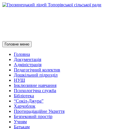
Грозинецький ліцей
Топорівської сільської ради
Пошук
Перейти
Головне меню
до
контенту
Головна
Документація
Адміністрація
Педагогічний колектив
Дошкільний підрозділ
НУШ
Інклюзивне навчання
Психологічна служба
Бібліотека
“Сокіл-Джура”
Харчоблок
Протирадіаційне Укриття
Безпековий простір
Учням
Батькам