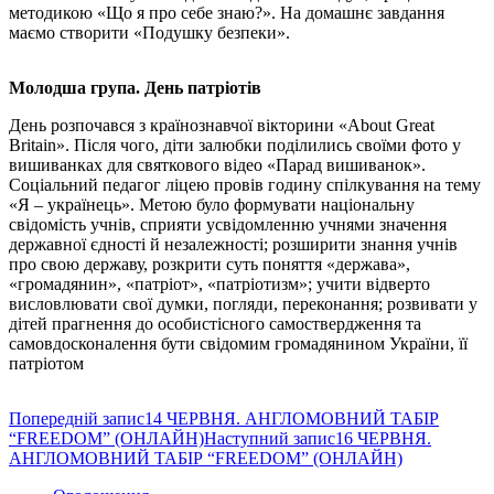
методикою «Що я про себе знаю?». На домашнє завдання
маємо створити «Подушку безпеки».
Молодша група. День патріотів
День розпочався з країнознавчої вікторини «About Great
Britain». Після чого, діти залюбки поділились своїми фото у
вишиванках для святкового відео «Парад вишиванок».
Соціальний педагог ліцею провів годину спілкування на тему
«Я – українець». Метою було формувати національну
свідомість учнів, сприяти усвідомленню учнями значення
державної єдності й незалежності; розширити знання учнів
про свою державу, розкрити суть поняття «держава»,
«громадянин», «патріот», «патріотизм»; учити відверто
висловлювати свої думки, погляди, переконання; розвивати у
дітей прагнення до особистісного самоствердження та
самовдосконалення бути свідомим громадянином України, її
патріотом
Навігація
Попередній запис
14 ЧЕРВНЯ. АНГЛОМОВНИЙ ТАБІР
“FREEDOM” (ОНЛАЙН)
Наступний запис
16 ЧЕРВНЯ.
по
АНГЛОМОВНИЙ ТАБІР “FREEDOM” (ОНЛАЙН)
записам