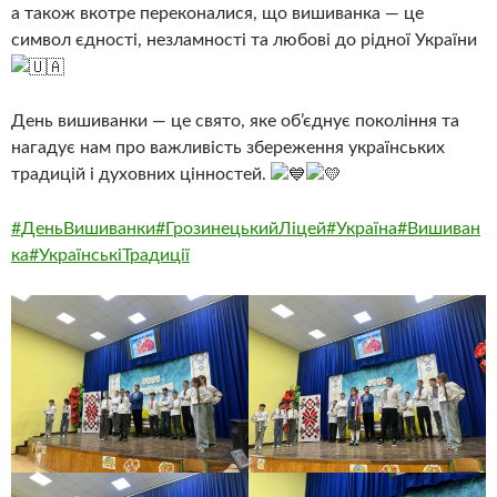
а також вкотре переконалися, що вишиванка — це
символ єдності, незламності та любові до рідної України
День вишиванки — це свято, яке об’єднує покоління та
нагадує нам про важливість збереження українських
традицій і духовних цінностей.
#ДеньВишиванки
#ГрозинецькийЛіцей
#Україна
#Вишиван
ка
#УкраїнськіТрадиції