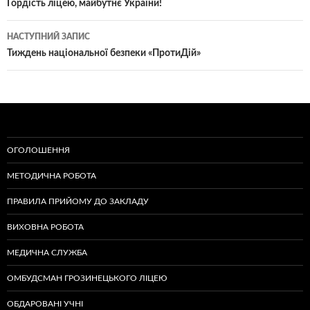
по
Гордість ліцею, майбутнє України!
записам
НАСТУПНИЙ ЗАПИС
Тиждень національної безпеки «ПротиДій»
ОГОЛОШЕННЯ
МЕТОДИЧНА РОБОТА
ПРАВИЛА ПРИЙОМУ ДО ЗАКЛАДУ
ВИХОВНА РОБОТА
МЕДИЧНА СЛУЖБА
ОМБУДСМАН ГРОЗИНЕЦЬКОГО ЛІЦЕЮ
ОБДАРОВАНІ УЧНІ