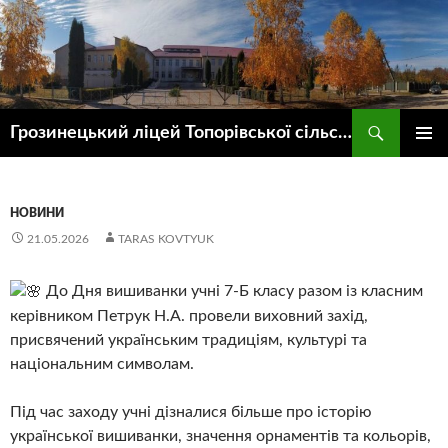
Пошук
Грозинецький ліцей Топорівської сільської ради
ПЕРЕЙТИ
ГОЛОВ
ДО
МЕНЮ
КОНТЕНТУ
НОВИНИ
21.05.2026
TARAS KOVTYUK
До Дня вишиванки учні 7-Б класу разом із класним
керівником Петрук Н.А. провели виховний захід,
присвячений українським традиціям, культурі та
національним символам.
Під час заходу учні дізналися більше про історію
української вишиванки, значення орнаментів та кольорів,