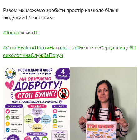
Разом ми можемо зробити простір навколо більш
людяним і безпечним.
#ТопорівськаТГ
#СтопБулінг
#ПротиНасильства
#БезпечнеСередовище
#П
сихологічнаСлужбаПоруч