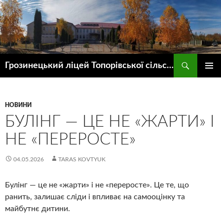
Пошук
Грозинецький ліцей Топорівської сільської ради
ПЕРЕЙТИ
ГОЛОВ
ДО
МЕНЮ
КОНТЕНТУ
НОВИНИ
БУЛІНГ — ЦЕ НЕ «ЖАРТИ» І
НЕ «ПЕРЕРОСТЕ»
04.05.2026
TARAS KOVTYUK
Булінг — це не «жарти» і не «переросте». Це те, що
ранить, залишає сліди і впливає на самооцінку та
майбутнє дитини.