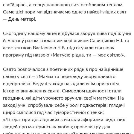
своїй красі, а серця наповнюються особливим теплом.
Саме цієї пори ми відзначаємо одне з найсвітліших свят
— День матері.
Сьогодні у нашому ліцеї відбулася зворушлива подія: учні
6-Б класу разом із класним керівником Савицькою Н.І. та
асистенткою Васіловою Б.В. підготували святкову
програму під назвою «Матусю рідна, ти — моє світло!».
Свято розпочалося з поетичних рядків про найцінніше
слово у світі — «Мама» та перегляду зворушливого
відеоролика. Ведучі заходу нагадали всім присутнім
історію виникнення свята. Символом вдячності стали
гвоздики, які діти урочисто вручили своїм матусям. На
заході учні спробували себе у ролі подкастерів; глядачі
щиро сміялися під час гумористичної сценки;
«Літератори-дослідники» зачитали афоризми видатних
людей про материнську любов; провели гру для
найрідніших; учні зняли ролик «Зникла мама»; прозвучали