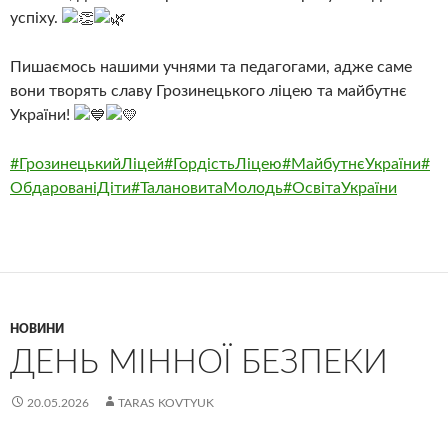
успіху.
Пишаємось нашими учнями та педагогами, адже саме
вони творять славу Грозинецького ліцею та майбутнє
України!
#ГрозинецькийЛіцей
#ГордістьЛіцею
#МайбутнєУкраїни
#
ОбдарованіДіти
#ТалановитаМолодь
#ОсвітаУкраїни
НОВИНИ
ДЕНЬ МІННОЇ БЕЗПЕКИ
20.05.2026
TARAS KOVTYUK