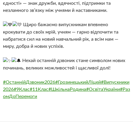
єдності» — знак дружби, вдячності, підтримки та
незламного зв’язку між учнями й наставниками.
Щиро бажаємо випускникам впевнено
крокувати до своїх мрій, учням — гарно відпочити та
набратися сил на новий навчальний рік, а всім нам —
миру, добра й нових успіхів.
Нехай останній дзвоник стане символом нових
починань, великих можливостей і щасливої долі!
#ОстаннійДзвоник2026
#ГрозинецькийЛіцей
#Випускники
2026
#9Клас
#11Клас
#ШкільнаРодина
#ОсвітаУкраїни
#Раз
омДоПеремоги