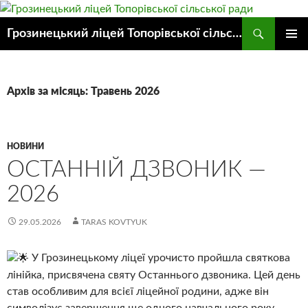
Пошук
Грозинецький ліцей Топорівської сільської ради
ПЕРЕЙТИ
ГОЛОВ
ДО
МЕНЮ
КОНТЕНТУ
Архів за місяць: Травень 2026
НОВИНИ
ОСТАННІЙ ДЗВОНИК —
2026
29.05.2026
TARAS KOVTYUK
У Грозинецькому ліцеї урочисто пройшла святкова
лінійка, присвячена святу Останнього дзвоника. Цей день
став особливим для всієї ліцейної родини, адже він
символізує завершення ще одного навчального року,