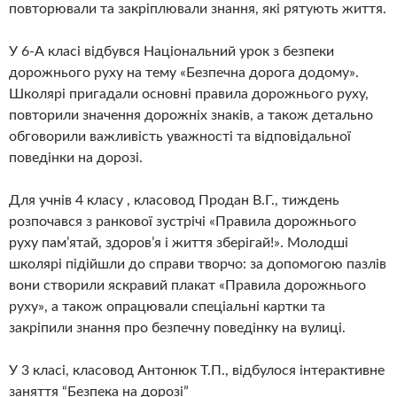
повторювали та закріплювали знання, які рятують життя.
У 6-А класі відбувся Національний урок з безпеки
дорожнього руху на тему «Безпечна дорога додому».
Школярі пригадали основні правила дорожнього руху,
повторили значення дорожніх знаків, а також детально
обговорили важливість уважності та відповідальної
поведінки на дорозі.
Для учнів 4 класу , класовод Продан В.Г., тиждень
розпочався з ранкової зустрічі «Правила дорожнього
руху пам’ятай, здоров’я і життя зберігай!». Молодші
школярі підійшли до справи творчо: за допомогою пазлів
вони створили яскравий плакат «Правила дорожнього
руху», а також опрацювали спеціальні картки та
закріпили знання про безпечну поведінку на вулиці.
У 3 класі, класовод Антонюк Т.П., відбулося інтерактивне
заняття “Безпека на дорозі”