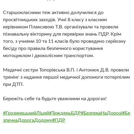
Старшокласники теж активно долучилися до
просвітницьких заходів. Учні 8 класу з класним
керівником Плаксивою Т.В. організували та провели
пізнавальну вікторину для перевірки знань ПДР. Крім
того, з учнями 10 та 11 класів було проведено серйозну
бесіду про правила безпечного користування
мотоциклом і двоколісним транспортом.
Медичні сестри Топорівська В.П. і Антонюк Д.В. провели
тренінг з надання першої медичної допомоги потерпілим
при ДТП.
Бережіть себе та будьте уважними на дорогах!
#ГрозинецькийЛіцей
#ТижденьБДР
#БезпекаНаДорозі
#Бе
зпечнаДорогаДодому
#ПДР