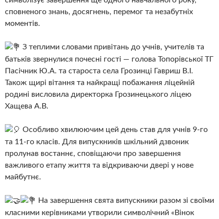
сповненого знань, досягнень, перемог та незабутніх
моментів.
З теплими словами привітань до учнів, учителів та
батьків звернулися почесні гості — голова Топорівської ТГ
Пасічник Ю.А. та староста села Грозинці Гавриш В.І.
Також щирі вітання та найкращі побажання ліцейній
родині висловила директорка Грозинецького ліцею
Хащева А.В.
Особливо хвилюючим цей день став для учнів 9-го
та 11-го класів. Для випускників шкільний дзвоник
пролунав востаннє, сповіщаючи про завершення
важливого етапу життя та відкриваючи двері у нове
майбутнє.
На завершення свята випускники разом зі своїми
класними керівниками утворили символічний «Вінок