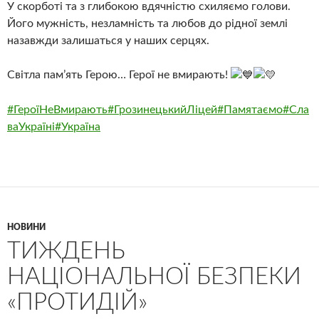
У скорботі та з глибокою вдячністю схиляємо голови.
Його мужність, незламність та любов до рідної землі
назавжди залишаться у наших серцях.
Світла пам’ять Герою… Герої не вмирають!
#ГероїНеВмирають
#ГрозинецькийЛіцей
#Памятаємо
#Сла
ваУкраїні
#Україна
НОВИНИ
ТИЖДЕНЬ
НАЦІОНАЛЬНОЇ БЕЗПЕКИ
«ПРОТИДІЙ»