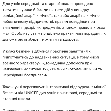
Для учнів середньої та старшої школи проведено
тематичні уроки й бесіди на теми дій у випадку
радіаційної аварії, хімічної атаки або аварії на хімічно
небезпечному підприємстві, правил поведінки при
виявленні підозрілих предметів, а також правила «Трьох
НЕ». Особливу увагу приділено практичним порадам, які
допомагають зберегти життя та здоров’я.
У класі безпеки відбулися практичні заняття «Як
підготуватись до надзвичайної ситуації, в тому числі
воєнного характеру», «Домедична допомога при
надзвичайних ситуаціях», «Ризики сьогодення: міни та
нерозірвані боєприпаси».
Також учні переглянули інтерактивні відеоуроки з мінної
безпеки від UNICEF для учнів початкової, середньої та
старшої школи.
Проведені заходи сприяли підвищенню рівня обізнаності