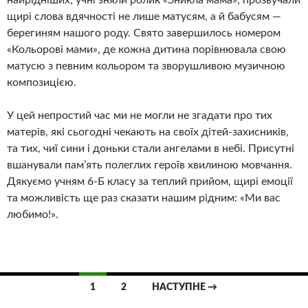
щирі слова вдячності не лише матусям, а й бабусям —
берегиням нашого роду. Свято завершилось номером
«Кольорові мами», де кожна дитина порівнювала свою
матусю з певним кольором та зворушливою музичною
композицією.
У цей непростий час ми не могли не згадати про тих
матерів, які сьогодні чекають на своїх дітей-захисників,
та тих, чиї сини і доньки стали ангелами в небі. Присутні
вшанували пам’ять полеглих героїв хвилиною мовчання.
Дякуємо учням 6-Б класу за теплий прийом, щирі емоції
та можливість ще раз сказати нашим рідним: «Ми вас
любимо!».
Навігація
1
2
НАСТУПНЕ →