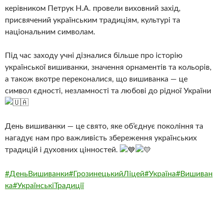
керівником Петрук Н.А. провели виховний захід,
присвячений українським традиціям, культурі та
національним символам.
Під час заходу учні дізналися більше про історію
української вишиванки, значення орнаментів та кольорів,
а також вкотре переконалися, що вишиванка — це
символ єдності, незламності та любові до рідної України
День вишиванки — це свято, яке об’єднує покоління та
нагадує нам про важливість збереження українських
традицій і духовних цінностей.
#ДеньВишиванки
#ГрозинецькийЛіцей
#Україна
#Вишиван
ка
#УкраїнськіТрадиції