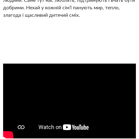
людини. Саме тут нас люблять, підтримують і вчать бути
добрими. Нехай у кожній сім’ї панують мир, тепло,
злагода і щасливий дитячий сміх.