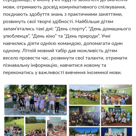
мови, отримають досвід комунікативного спілкування,
поєднають здобуття знань з практичними заняттями,
розвинуть свої творчі здібності. Найбільше дітям
запам’ятались такі дні: “День спорту”, “День домашнього
улюбленця”, “День кіно” та “День природи”. Учні
навчились діяти однією командою, допомагати один
одному. Літній мовний табір дав можливість дітям
весело провести час, розвинути свої таланти, отримати
пізнавальну інформацію, навчитися новому та
переконатись у важливості вивчення іноземної мови.