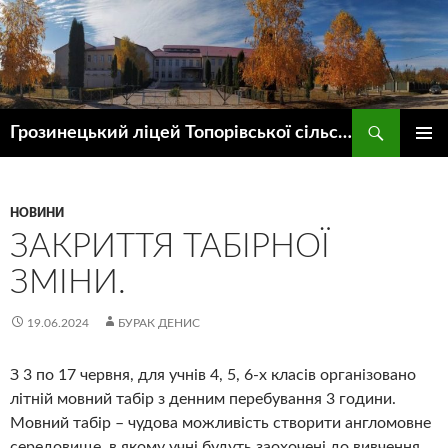
Пошук
Грозинецький ліцей Топорівської сільської ради
ПЕРЕЙТИ
ГОЛОВ
ДО
МЕНЮ
КОНТЕНТУ
НОВИНИ
ЗАКРИТТЯ ТАБІРНОЇ
ЗМІНИ.
19.06.2024
БУРАК ДЕНИС
З 3 по 17 червня, для учнів 4, 5, 6-х класів організовано
літній мовний табір з денним перебування 3 години.
Мовний табір – чудова можливість створити англомовне
середовище, в якому учні будуть заохочені до вивчення