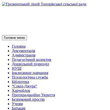
Грозинецький ліцей
Топорівської сільської ради
Пошук
Перейти
Головне меню
до
контенту
Головна
Документація
Адміністрація
Педагогічний колектив
Дошкільний підрозділ
НУШ
Інклюзивне навчання
Психологічна служба
Бібліотека
“Сокіл-Джура”
Харчоблок
Протирадіаційне Укриття
Безпековий простір
Учням
Батькам