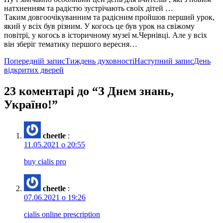
натхненням та радістю зустрічають своїх дітей …
Таким довгоочікуванним та радісним пройшов перший урок,
який у всіх був різним. У когось це був урок на свіжому
повітрі, у когось в історичному музеї м.Чернівці. Але у всіх
він зберіг тематику першого вересня…
Навігація
Попередній запис
Тиждень духовності
Наступний запис
День
відкритих дверей
по
записам
23 коментарі до “З Днем знань,
Україно!”
cheetle
:
11.05.2021 о 20:55
buy cialis pro
cheetle
:
07.06.2021 о 19:26
cialis online prescription