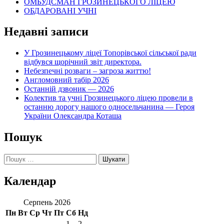
ОМБУДСМАН ГРОЗИНЕЦЬКОГО ЛІЦЕЮ
ОБДАРОВАНІ УЧНІ
Недавні записи
У Грозинецькому ліцеї Топорівської сільської ради
відбувся щорічний звіт директора.
Небезпечні розваги – загроза життю!
Англомовний табір 2026
Останній дзвоник — 2026
Колектив та учні Грозинецького ліцею провели в
останню дорогу нашого односельчанина — Героя
України Олександра Коташа
Пошук
Пошук:
Календар
Серпень 2026
Пн
Вт
Ср
Чт
Пт
Сб
Нд
1
2