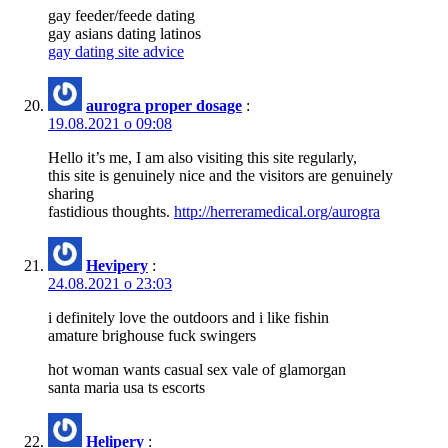
gay feeder/feede dating
gay asians dating latinos
gay dating site advice
aurogra proper dosage
:
19.08.2021 о 09:08
Hello it’s me, I am also visiting this site regularly,
this site is genuinely nice and the visitors are genuinely
sharing
fastidious thoughts.
http://herreramedical.org/aurogra
Hevipery
:
24.08.2021 о 23:03
i definitely love the outdoors and i like fishin
amature brighouse fuck swingers
hot woman wants casual sex vale of glamorgan
santa maria usa ts escorts
Helipery
: