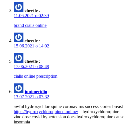
cheetle
:
11.06.2021 о 02:39
brand cialis online
cheetle
:
15.06.2021 о 14:02
cheetle
:
17.06.2021 о 08:49
cialis online prescription
junimeridio
:
13.07.2021 о 03:32
awful hydroxychloroquine coronavirus success stories breast
https://hydroxychloroquined.online/
– hydroxychloroquine
zinc dose covid hypertension does hydroxychloroquine cause
insomnia