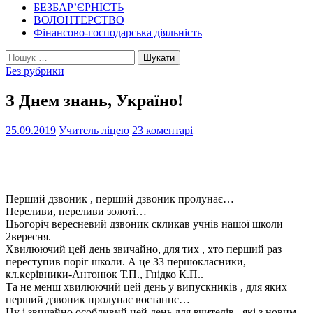
БЕЗБАР’ЄРНІСТЬ
ВОЛОНТЕРСТВО
Фінансово-господарська діяльність
Пошук:
Без рубрики
З Днем знань, Україно!
25.09.2019
Учитель ліцею
23 коментарі
Перший дзвоник , перший дзвоник пролунає…
Переливи, переливи золоті…
Цьогоріч вересневий дзвоник скликав учнів нашої школи
2вересня.
Хвилюючий цей день звичайно, для тих , хто перший раз
переступив поріг школи. А це 33 першокласники,
кл.керівники-Антонюк Т.П., Гнідко К.П..
Та не менш хвилюючий цей день у випускників , для яких
перший дзвоник пролунає востаннє…
Ну і звичайно особливий цей день для вчителів , які з новим