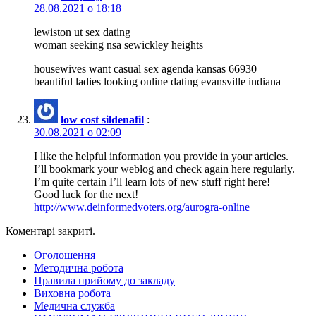
28.08.2021 о 18:18
lewiston ut sex dating
woman seeking nsa sewickley heights
housewives want casual sex agenda kansas 66930
beautiful ladies looking online dating evansville indiana
low cost sildenafil
:
30.08.2021 о 02:09
I like the helpful information you provide in your articles.
I’ll bookmark your weblog and check again here regularly.
I’m quite certain I’ll learn lots of new stuff right here!
Good luck for the next!
http://www.deinformedvoters.org/aurogra-online
Коментарі закриті.
Оголошення
Методична робота
Правила прийому до закладу
Виховна робота
Медична служба