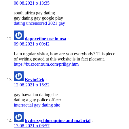
08.08.2021 о 13:35
south africa gay dating
gay dating gay google play
dating uncensored 2021 gay
dapoxetine use in usa
:
09.08.2021 о 00:42
I am regular visitor, how are you everybody? This piece
of writing posted at this website is in fact pleasant.
https://buszcentrum.com/priligy.htm
KevinGek
:
12.08.2021 о 15:22
gay hawaiian dating site
dating a gay police officer
interractial gay dating site
hydroxychloroquine and malarial
:
13.08.2021 о 06:57