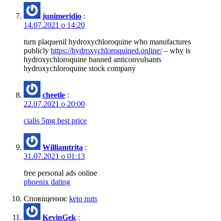
junimeridio
:
14.07.2021 о 14:20
turn plaquenil hydroxychloroquine who manufactures
publicly
https://hydroxychloroquined.online/
– why is
hydroxychloroquine banned anticonvulsants
hydroxychloroquine stock company
cheetle
:
22.07.2021 о 20:00
cialis 5mg best price
Williamtrita
:
31.07.2021 о 01:13
free personal ads online
phoenix dating
Сповіщення:
keto nuts
KevinGek
: