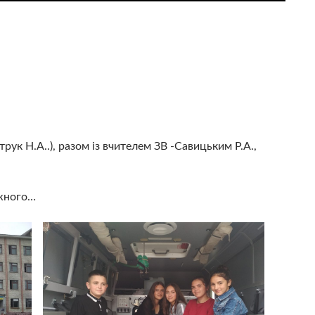
рук Н.А..), разом із вчителем ЗВ -Савицьким Р.А.,
ожного…