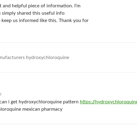
eat and helpful piece of information. I’m
 simply shared this useful info
 keep us informed like this. Thank you for
ufacturers hydroxychloroquine
7
can i get hydroxychloroquine pattern
https://hydroxychloroquin
chloroquine mexican pharmacy