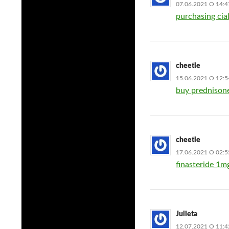
07.06.2021 О 14:4
purchasing cial
cheetle
15.06.2021 О 12:5
buy prednison
cheetle
17.06.2021 О 02:5
finasteride 1mg
Julieta
12.07.2021 О 11:4