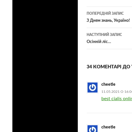
Навігація
ПОПЕРЕДНІЙ ЗАПИС
по
З Днем знань, Україно!
записам
НАСТУПНИЙ ЗАПИС
Осінній ліс…
34 КОМЕНТАРІ ДО
cheetle
11.05.2021 О 16:0
best cialis onli
cheetle