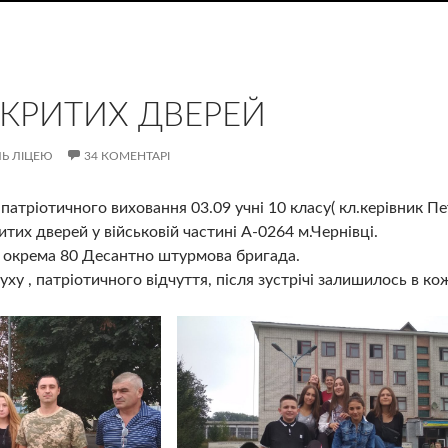
ДКРИТИХ ДВЕРЕЙ
Ь ЛІЦЕЮ
34 КОМЕНТАРІ
патріотичного виховання 03.09 учні 10 класу( кл.керівник Пет
итих дверей у військовій частині А-0264 м.Чернівці.
и окрема 80 Десантно штурмова бригада.
ху , патріотичного відчуття, після зустрічі залишилось в к