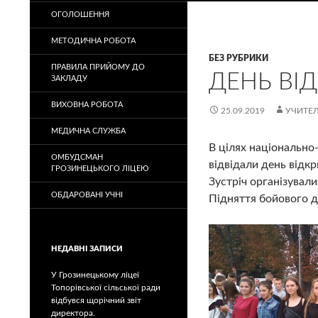
ОГОЛОШЕННЯ
МЕТОДИЧНА РОБОТА
БЕЗ РУБРИКИ
ПРАВИЛА ПРИЙОМУ ДО
ДЕНЬ ВІ
ЗАКЛАДУ
ВИХОВНА РОБОТА
25.09.2019
УЧИТЕЛ
МЕДИЧНА СЛУЖБА
В цілях національно-
ОМБУДСМАН
відвідали день відкр
ГРОЗИНЕЦЬКОГО ЛІЦЕЮ
Зустріч організувал
ОБДАРОВАНІ УЧНІ
Підняття бойового ду
НЕДАВНІ ЗАПИСИ
У Грозинецькому ліцеї
Топорівської сільської ради
відбувся щорічний звіт
директора.