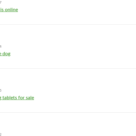
7
is online
4
e dog
5
 tablets for sale
2