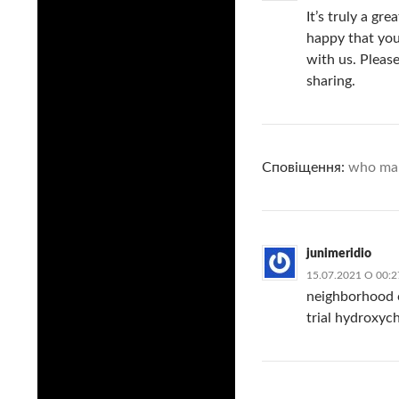
It’s truly a gr
happy that you
with us. Please
sharing.
Сповіщення:
who man
junimeridio
15.07.2021 О 00:2
neighborhood 
trial hydroxy