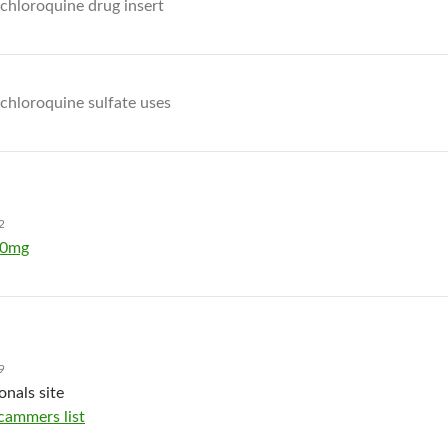
chloroquine drug insert
chloroquine sulfate uses
2
 20mg
9
onals site
cammers list