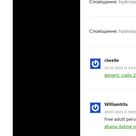
Сповіщення:
hydroxy
Сповіщення:
hydroxy
cheetle
22.07.2021 О 13:4
generic cialis
Williamtrita
28.07.2021 О 18:0
free adult pers
ghana dating s