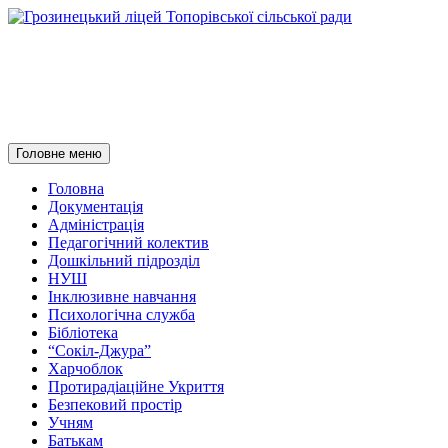
Грозинецький ліцей
Топорівської сільської ради
Пошук
Перейти
Головне меню
до
контенту
Головна
Документація
Адміністрація
Педагогічний колектив
Дошкільний підрозділ
НУШ
Інклюзивне навчання
Психологічна служба
Бібліотека
“Сокіл-Джура”
Харчоблок
Протирадіаційне Укриття
Безпековий простір
Учням
Батькам