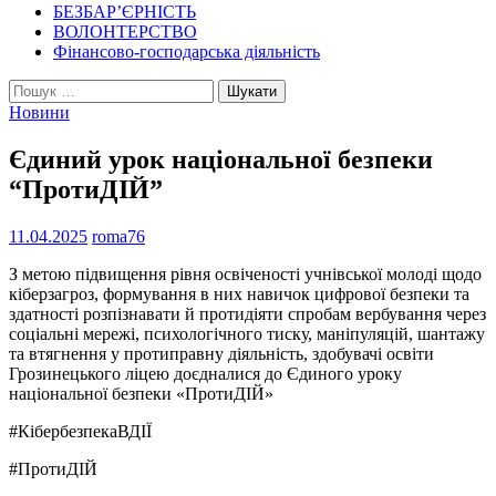
БЕЗБАР’ЄРНІСТЬ
ВОЛОНТЕРСТВО
Фінансово-господарська діяльність
Пошук:
Новини
Єдиний урок національної безпеки
“ПротиДІЙ”
11.04.2025
roma76
З метою підвищення рівня освіченості учнівської молоді щодо
кіберзагроз, формування в них навичок цифрової безпеки та
здатності розпізнавати й протидіяти спробам вербування через
соціальні мережі, психологічного тиску, маніпуляцій, шантажу
та втягнення у протиправну діяльність, здобувачі освіти
Грозинецького ліцею доєдналися до Єдиного уроку
національної безпеки «ПротиДІЙ»
#КібербезпекаВДІЇ
#ПротиДІЙ