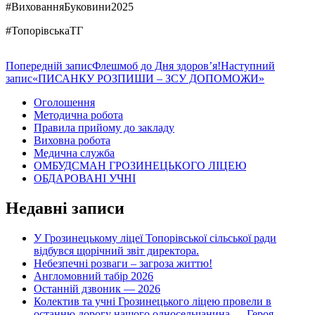
#ВихованняБуковини2025
#ТопорівськаТГ
Навігація
Попередній запис
Флешмоб до Дня здоровʼя!
Наступний
запис
«ПИСАНКУ РОЗПИШИ – ЗСУ ДОПОМОЖИ»
по
Оголошення
записам
Методична робота
Правила прийому до закладу
Виховна робота
Медична служба
ОМБУДСМАН ГРОЗИНЕЦЬКОГО ЛІЦЕЮ
ОБДАРОВАНІ УЧНІ
Недавні записи
У Грозинецькому ліцеї Топорівської сільської ради
відбувся щорічний звіт директора.
Небезпечні розваги – загроза життю!
Англомовний табір 2026
Останній дзвоник — 2026
Колектив та учні Грозинецького ліцею провели в
останню дорогу нашого односельчанина — Героя