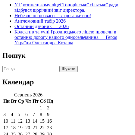
У Грозинецькому ліцеї Топорівської сільської ради
відбувся щорічний звіт директора.
Небезпечні розваги – загроза життю!
Англомовний табір 2026
Останній дзвоник — 2026
Колектив та учні Грозинецького ліцею провели в
останню дорогу нашого односельчанина — Героя
України Олександра Коташа
Пошук
Пошук:
Календар
Серпень 2026
Пн
Вт
Ср
Чт
Пт
Сб
Нд
1
2
3
4
5
6
7
8
9
10
11
12
13
14
15
16
17
18
19
20
21
22
23
24
25
26
27
28
29
30