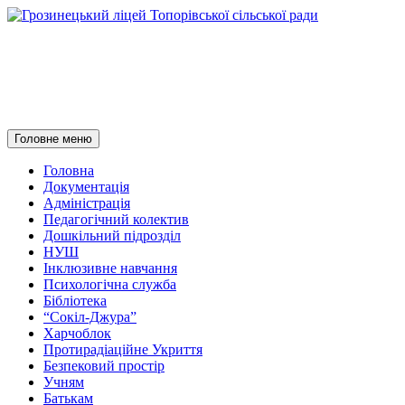
Грозинецький ліцей
Топорівської сільської ради
Пошук
Перейти
Головне меню
до
контенту
Головна
Документація
Адміністрація
Педагогічний колектив
Дошкільний підрозділ
НУШ
Інклюзивне навчання
Психологічна служба
Бібліотека
“Сокіл-Джура”
Харчоблок
Протирадіаційне Укриття
Безпековий простір
Учням
Батькам