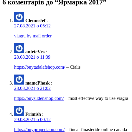
записам
6 коментарів до “Ярмарка 2017”
ClenueJef
:
27.08.2021 о 05:12
viagra by mail order
anteteVes
:
28.08.2021 о 11:39
https://buytadalafshop.com/
– Cialis
mamePhask
:
28.08.2021 о 21:02
https://buysildenshop.com/
– most effective way to use viagra
Frimish
:
29.08.2021 о 00:12
https://buypropeciaon.com/
– fincar finasteride online canada