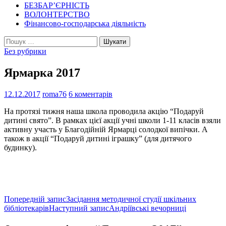
БЕЗБАР’ЄРНІСТЬ
ВОЛОНТЕРСТВО
Фінансово-господарська діяльність
Пошук:
Без рубрики
Ярмарка 2017
12.12.2017
roma76
6 коментарів
На протязі тижня наша школа проводила акцію “Подаруй
дитині свято”. В рамках цієї акції учні школи 1-11 класів взяли
активну участь у Благодійній Ярмарці солодкої випічки. А
також в акції “Подаруй дитині іграшку” (для дитячого
будинку).
Навігація
Попередній запис
Засідання методичної студії шкільних
бібліотекарів
Наступний запис
Андріївські вечорниці
по