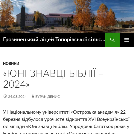
Пошук
Грозинецький ліцей Топорівської сільської ради
ПЕРЕЙТИ
ГОЛОВ
ДО
МЕНЮ
КОНТЕНТУ
НОВИНИ
«ЮНІ ЗНАВЦІ БІБЛІЇ –
2024»
24.03.2024
БУРАК ДЕНИС
У Національному університеті «Острозька академія» 22
березня відбулося урочисте відкриття ХVІ Всеукраїнської
олімпіади «Юні знавці Біблії». Упродовж багатьох років у
Національному університеті «Острозька академія»