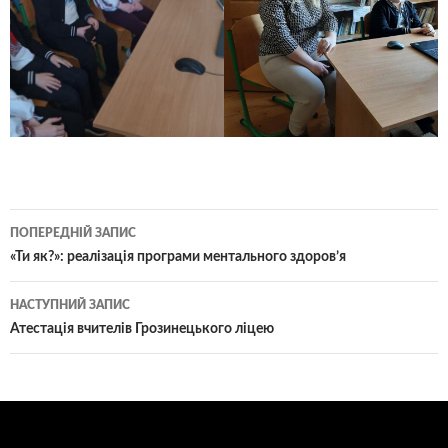
Навігація
ПОПЕРЕДНІЙ ЗАПИС
по
«Ти як?»: реалізація програми ментального здоров’я
записам
НАСТУПНИЙ ЗАПИС
Атестація вчителів Грозинецького ліцею