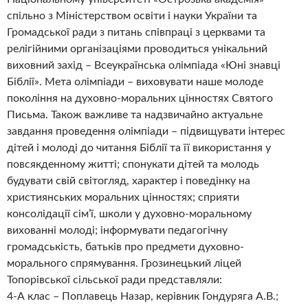
спільно з Міністерством освіти і науки України та
Громадської ради з питань співпраці з церквами та
релігійними організаціями проводиться унікальний
виховний захід – Всеукраїнська олімпіада «Юні знавці
Біблії». Мета олімпіади – виховувати наше молоде
покоління на духовно-моральних цінностях Святого
Письма. Також важливе та надзвичайно актуальне
завдання проведення олімпіади – підвищувати інтерес
дітей і молоді до читання Біблії та її використання у
повсякденному житті; спонукати дітей та молодь
будувати свій світогляд, характер і поведінку на
християнських моральних цінностях; сприяти
консолідації сім’ї, школи у духовно-моральному
вихованні молоді; інформувати педагогічну
громадськість, батьків про предмети духовно-
морального спрямування. Грозинецький ліцей
Топорівської сільської ради представляли:
4-А клас – Поплавець Назар, керівник Гондуряга А.В.;