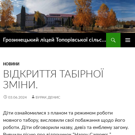
Пошук
Грозинецький ліцей Топорівської сільської ради
ПЕРЕЙТИ
ГОЛОВ
ДО
МЕНЮ
КОНТЕНТУ
НОВИНИ
ВІДКРИТТЯ ТАБІРНОЇ
ЗМІНИ.
03.06.2024
БУРАК ДЕНИС
Діти ознайомилися з планом та режимом роботи
мовного табору, висловили свої побажання щодо його
роботи. Діти обговорили назву, девіз та емблему загону.
Вивчили пісню про відпочинок “Happy Campers ”,