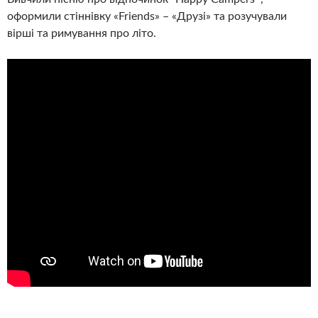
оформили стіннівку «Friends» – «Друзі» та розучували
вірші та римування про літо.