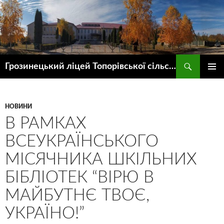
Пошук
Грозинецький ліцей Топорівської сільської ради
ПЕРЕЙТИ
ГОЛОВ
ДО
МЕНЮ
КОНТЕНТУ
НОВИНИ
В РАМКАХ
ВСЕУКРАЇНСЬКОГО
МІСЯЧНИКА ШКІЛЬНИХ
БІБЛІОТЕК “ВІРЮ В
МАЙБУТНЄ ТВОЄ,
УКРАЇНО!”