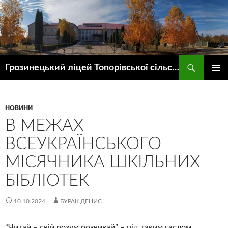
Пошук
Грозинецький ліцей Топорівської сільської ради
ПЕРЕЙТИ
ГОЛОВ
ДО
МЕНЮ
КОНТЕНТУ
НОВИНИ
В МЕЖАХ
ВСЕУКРАЇНСЬКОГО
МІСЯЧНИКА ШКІЛЬНИХ
БІБЛІОТЕК
10.10.2024
БУРАК ДЕНИС
“Читай – свій розум розвивай” – під таким гаслом