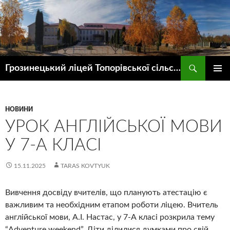
Пошук
Грозинецький ліцей Топорівської сільської ради
ПЕРЕЙТИ
ГОЛОВ
ДО
МЕНЮ
КОНТЕНТУ
НОВИНИ
УРОК АНГЛІЙСЬКОЇ МОВИ
У 7-А КЛАСІ
15.11.2025
TARAS KOVTYUK
Вивчення досвіду вчителів, що планують атестацію є
важливим та необхідним етапом роботи ліцею. Вчитель
англійської мови, А.І. Настас, у 7-А класі розкрила тему
“Adventure weekend”. Діти ділилися думками про свій