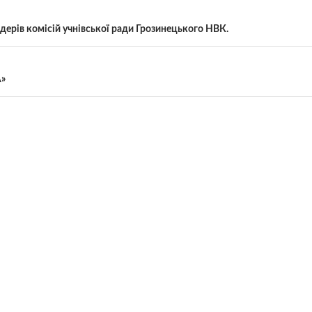
ідерів комісій учнівської ради Грозинецького НВК.
»