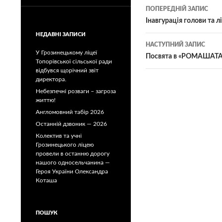
Навігація
ПОПЕРЕДНІЙ ЗАПИС
по
Інавгурація голови та л
НЕДАВНІ ЗАПИСИ
записам
НАСТУПНИЙ ЗАПИС
У Грозинецькому ліцеї
Посвята в «РОМАШАТА
Топорівської сільської ради
відбувся щорічний звіт
директора.
Небезпечні розваги – загроза
життю!
Англомовний табір 2026
Останній дзвоник — 2026
Колектив та учні
Грозинецького ліцею
провели в останню дорогу
нашого односельчанина —
Героя України Олександра
Коташа
ПОШУК