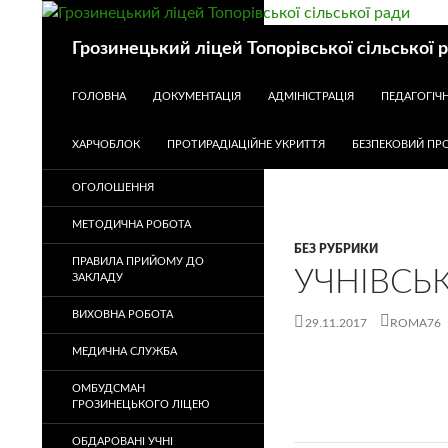
Пошук
Грозинецький ліцей Топорівської сільської 
ПЕРЕЙТИ ДО КОНТЕНТУ
ГОЛОВНА
ДОКУМЕНТАЦІЯ
АДМІНІСТРАЦІЯ
ПЕДАГОГІЧ
ХАРЧОБЛОК
ПРОТИРАДІАЦІЙНЕ УКРИТТЯ
БЕЗПЕКОВИЙ ПРО
ОГОЛОШЕННЯ
МЕТОДИЧНА РОБОТА
БЕЗ РУБРИКИ
ПРАВИЛА ПРИЙОМУ ДО
УЧНІВСЬ
ЗАКЛАДУ
ВИХОВНА РОБОТА
29.11.2017
ROMA76
МЕДИЧНА СЛУЖБА
ОМБУДСМАН
ГРОЗИНЕЦЬКОГО ЛІЦЕЮ
ОБДАРОВАНІ УЧНІ