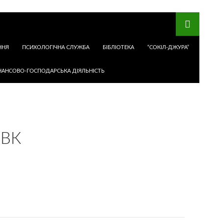
ННЯ
ПСИХОЛОГІЧНА СЛУЖБА
БІБЛІОТЕКА
“СОКІЛ-ДЖУРА”
НАНСОВО-ГОСПОДАРСЬКА ДІЯЛЬНІСТЬ
НВК