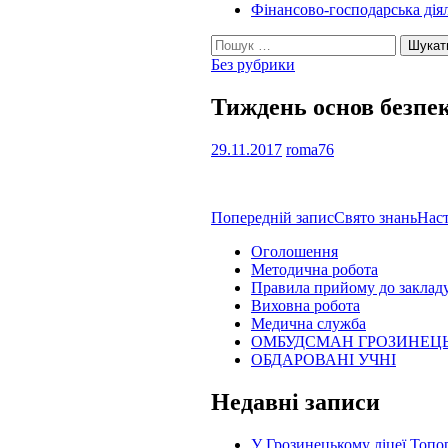
Фінансово-господарська дія
Пошук:
Без рубрики
Тиждень основ безпе
29.11.2017
roma76
Навігація
Попередній запис
Свято знань
Нас
по
Оголошення
Методична робота
записам
Правила прийому до заклад
Виховна робота
Медична служба
ОМБУДСМАН ГРОЗИНЕЦ
ОБДАРОВАНІ УЧНІ
Недавні записи
У Грозинецькому ліцеї Топор