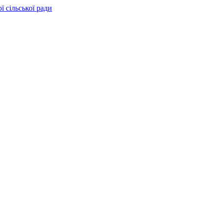
цей Топорівської сільської ра