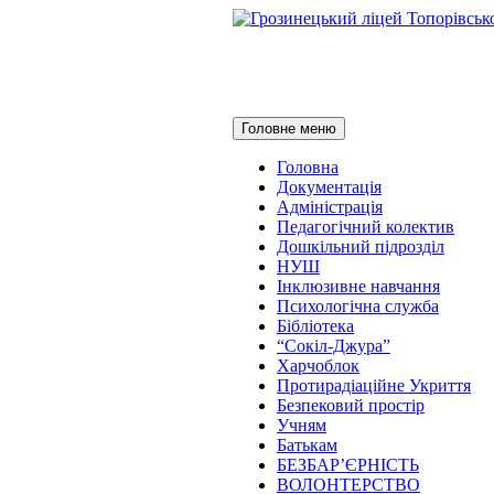
Грозинецький лі
Пошук
Перейти
Головне меню
до
контенту
Головна
Документація
Адміністрація
Педагогічний колектив
Дошкільний підрозділ
НУШ
Інклюзивне навчання
Психологічна служба
Бібліотека
“Сокіл-Джура”
Харчоблок
Протирадіаційне Укриття
Безпековий простір
Учням
Батькам
БЕЗБАР’ЄРНІСТЬ
ВОЛОНТЕРСТВО