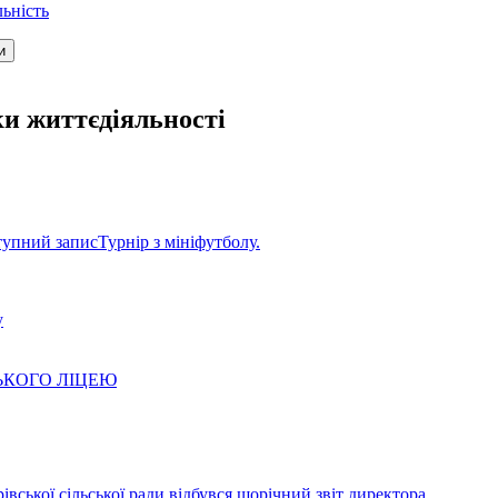
льність
ки життєдіяльності
тупний запис
Турнір з мініфутболу.
у
ЬКОГО ЛІЦЕЮ
івської сільської ради відбувся щорічний звіт директора.