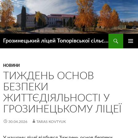
Пошук
Грозинецький ліцей Топорівської сільської ради
ПЕРЕЙТИ
ГОЛОВ
ДО
МЕНЮ
КОНТЕНТУ
НОВИНИ
ТИЖДЕНЬ ОСНОВ
БЕЗПЕКИ
ЖИТТЄДІЯЛЬНОСТІ У
ГРОЗИНЕЦЬКОМУ ЛІЦЕЇ
30.04.2026
TARAS KOVTYUK
У нашому ліцеї відбувся Тиждень основ безпеки