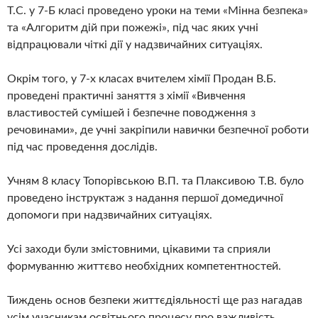
Т.С. у 7-Б класі проведено уроки на теми «Мінна безпека»
та «Алгоритм дій при пожежі», під час яких учні
відпрацювали чіткі дії у надзвичайних ситуаціях.
Окрім того, у 7-х класах вчителем хімії Продан В.Б.
проведені практичні заняття з хімії «Вивчення
властивостей сумішей і безпечне поводження з
речовинами», де учні закріпили навички безпечної роботи
під час проведення дослідів.
Учням 8 класу Топорівською В.П. та Плаксивою Т.В. було
проведено інструктаж з надання першої домедичної
допомоги при надзвичайних ситуаціях.
Усі заходи були змістовними, цікавими та сприяли
формуванню життєво необхідних компетентностей.
Тиждень основ безпеки життєдіяльності ще раз нагадав
усім учасникам освітнього процесу про важливість