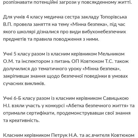
розпізнавати потенційні загрози у повсякденному житті.
Для учнів 4 класу медична сестра закладу Топорівська
В.П. провела заняття на тему «Мінна безпека», під час
якого школярі дізналися про види вибухонебезпечних
предметів та правила поводження з ними.
Учні 5 класу разом із класним керівником Мельником
О.М. та інспектором з питань ОП Ковтюком Т.С. також
долучилися до тематичного уроку «Мінна безпека»,
закріпивши знання щодо безпечної поведінки в умовах
сучасних викликів.
Учні 6-Б класу разом із класним керівником Савицькою
Н.І. взяли участь у конкурсі «Абетка безпечного життя» та
отримали сертифікати, продемонструвавши свої знання
та креативність.
Класним керівником Петрук Н.А. та ас.вчителя Ковтюком