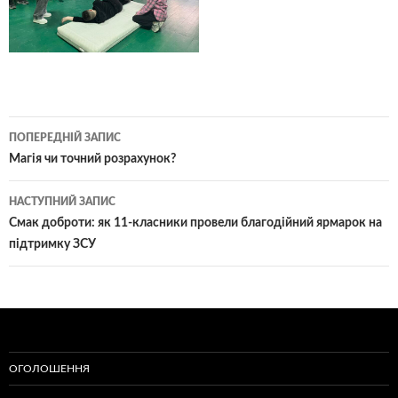
Навігація
ПОПЕРЕДНІЙ ЗАПИС
по
Магія чи точний розрахунок?
записам
НАСТУПНИЙ ЗАПИС
​Смак доброти: як 11-класники провели благодійний ярмарок на
підтримку ЗСУ
ОГОЛОШЕННЯ