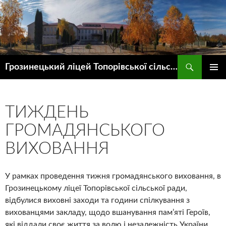
Пошук
Грозинецький ліцей Топорівської сільської ради
ПЕРЕЙТИ
ГОЛОВ
ДО
МЕНЮ
КОНТЕНТУ
ТИЖДЕНЬ
ГРОМАДЯНСЬКОГО
ВИХОВАННЯ
У рамках проведення тижня громадянського виховання, в
Грозинецькому ліцеї Топорівської сільської ради,
відбулися виховні заходи та години спілкування з
вихованцями закладу, щодо вшанування пам’яті Героїв,
які віддали своє життя за волю і незалежність України.