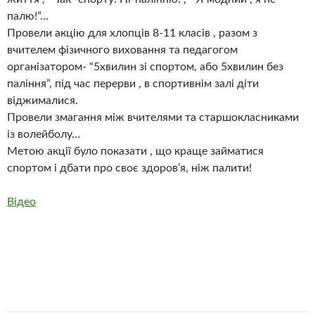
палю!”…
Провели акцію для хлопців 8-11 класів , разом з
вчителем фізичного виховання та педагогом
організатором- “5хвилин зі спортом, або 5хвилин без
паління”, під час перерви , в спортивнім залі діти
віджималися.
Провели змагання між вчителями та старшокласниками
із волейболу…
Метою акції було показати , що краще займатися
спортом і дбати про своє здоров’я, ніж палити!
Відео