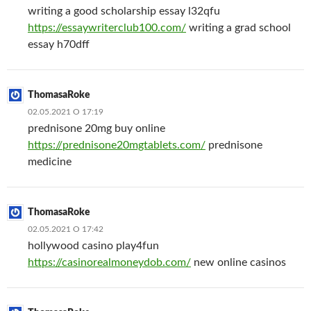
writing a good scholarship essay l32qfu
https://essaywriterclub100.com/
writing a grad school
essay h70dff
ThomasaRoke
02.05.2021 О 17:19
prednisone 20mg buy online
https://prednisone20mgtablets.com/
prednisone
medicine
ThomasaRoke
02.05.2021 О 17:42
hollywood casino play4fun
https://casinorealmoneydob.com/
new online casinos