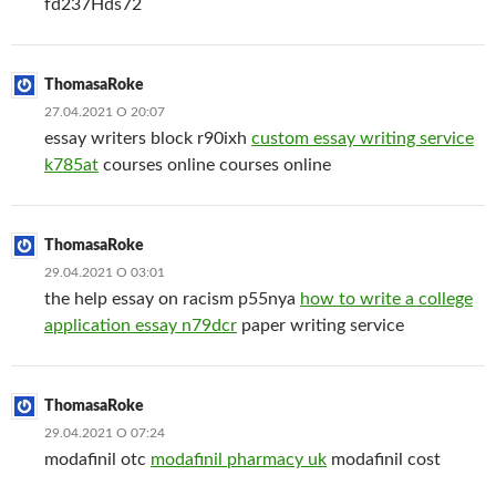
fd237Hds72
ThomasaRoke
27.04.2021 О 20:07
essay writers block r90ixh
custom essay writing service
k785at
courses online courses online
ThomasaRoke
29.04.2021 О 03:01
the help essay on racism p55nya
how to write a college
application essay n79dcr
paper writing service
ThomasaRoke
29.04.2021 О 07:24
modafinil otc
modafinil pharmacy uk
modafinil cost