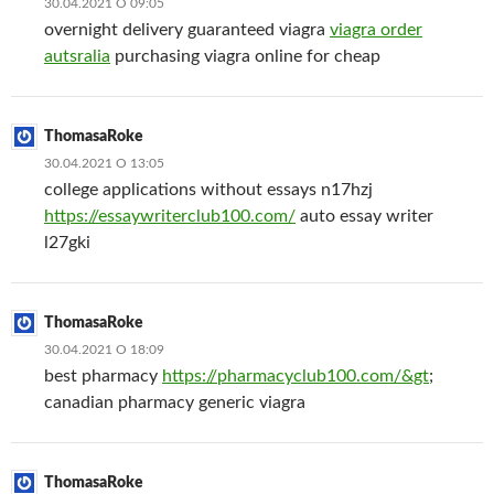
30.04.2021 О 09:05
overnight delivery guaranteed viagra
viagra order
autsralia
purchasing viagra online for cheap
ThomasaRoke
30.04.2021 О 13:05
college applications without essays n17hzj
https://essaywriterclub100.com/
auto essay writer
l27gki
ThomasaRoke
30.04.2021 О 18:09
best pharmacy
https://pharmacyclub100.com/&gt
;
canadian pharmacy generic viagra
ThomasaRoke