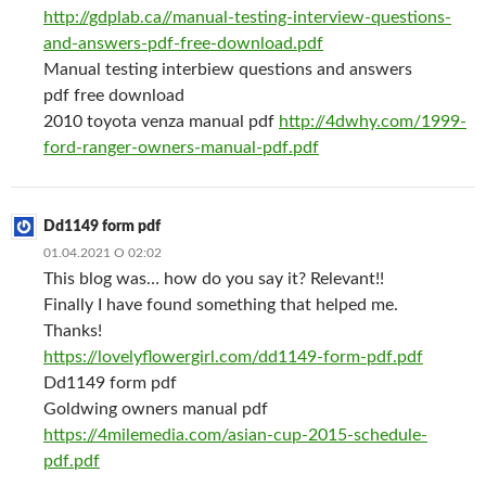
http://gdplab.ca//manual-testing-interview-questions-
and-answers-pdf-free-download.pdf
Manual testing interbiew questions and answers
pdf free download
2010 toyota venza manual pdf
http://4dwhy.com/1999-
ford-ranger-owners-manual-pdf.pdf
Dd1149 form pdf
01.04.2021 О 02:02
This blog was… how do you say it? Relevant!!
Finally I have found something that helped me.
Thanks!
https://lovelyflowergirl.com/dd1149-form-pdf.pdf
Dd1149 form pdf
Goldwing owners manual pdf
https://4milemedia.com/asian-cup-2015-schedule-
pdf.pdf