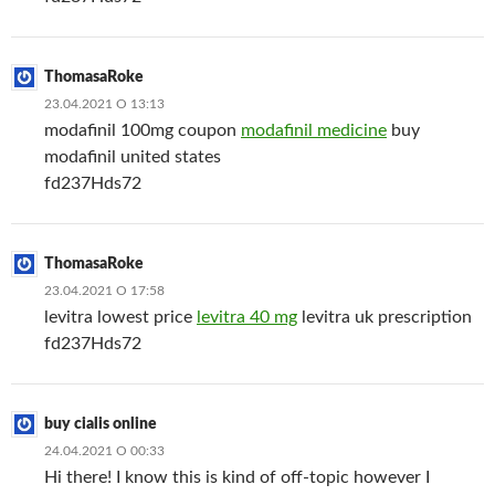
ThomasaRoke
23.04.2021 О 13:13
modafinil 100mg coupon
modafinil medicine
buy
modafinil united states
fd237Hds72
ThomasaRoke
23.04.2021 О 17:58
levitra lowest price
levitra 40 mg
levitra uk prescription
fd237Hds72
buy cialis online
24.04.2021 О 00:33
Hi there! I know this is kind of off-topic however I