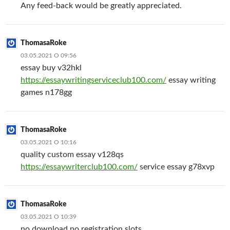
Any feed-back would be greatly appreciated.
ThomasaRoke
03.05.2021 О 09:56
essay buy v32hkl
https://essaywritingserviceclub100.com/
essay writing
games n178gg
ThomasaRoke
03.05.2021 О 10:16
quality custom essay v128qs
https://essaywriterclub100.com/
service essay g78xvp
ThomasaRoke
03.05.2021 О 10:39
no download no registration slots