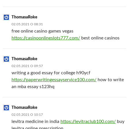
ThomasaRoke
02.05.2021 О 08:31
free online casino games vegas
https://casinoonlineslots777.com/
best online casinos
ThomasaRoke
02.05.2021 О 09:57
writing a good essay for college h90ycf
https://paperwritingessayservice100.com/
how to write
an mba essay s123hq
ThomasaRoke
02.05.2021 О 10:17
levitra medicine in india
https://levitraclub100.com/
buy
levitra online prescription