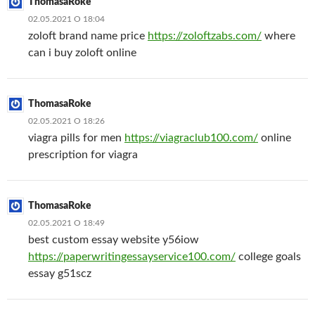
ThomasaRoke
02.05.2021 О 18:04
zoloft brand name price
https://zoloftzabs.com/
where
can i buy zoloft online
ThomasaRoke
02.05.2021 О 18:26
viagra pills for men
https://viagraclub100.com/
online
prescription for viagra
ThomasaRoke
02.05.2021 О 18:49
best custom essay website y56iow
https://paperwritingessayservice100.com/
college goals
essay g51scz