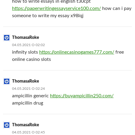
how to write essays in english t30cpt
https://paperwritingessayservice100.com/
how can i pay
someone to write my essay x98lqj
ThomasaRoke
04.05.2021 О 02:02
infinity slots
https://onlinecasinogames777.com/
free
online casino slots
ThomasaRoke
04.05.2021 О 02:24
ampicillin generic
https://buyampicillin250.com/
ampicillin drug
ThomasaRoke
04.05.2021 О 02:45