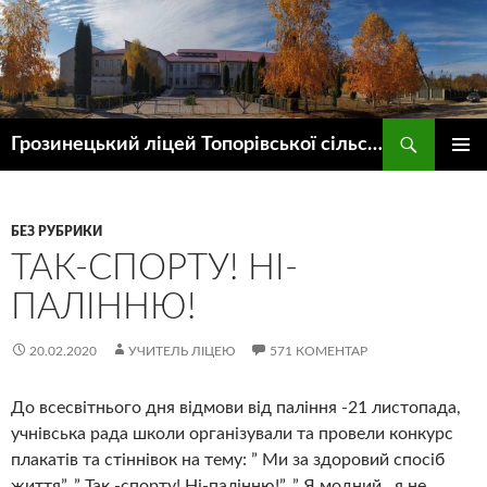
Пошук
Грозинецький ліцей Топорівської сільської ради
ПЕРЕЙТИ
ГОЛОВ
ДО
МЕНЮ
КОНТЕНТУ
БЕЗ РУБРИКИ
ТАК-СПОРТУ! НІ-
ПАЛІННЮ!
20.02.2020
УЧИТЕЛЬ ЛІЦЕЮ
571 КОМЕНТАР
До всесвітнього дня відмови від паління -21 листопада,
учнівська рада школи організували та провели конкурс
плакатів та стіннівок на тему: ” Ми за здоровий спосіб
життя”, ” Так -спорту! Ні-палінню!”, ” Я модний , я не