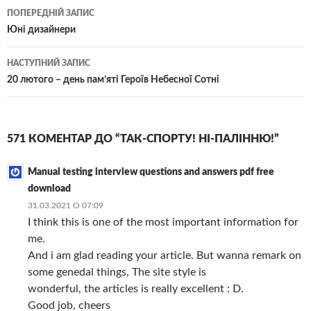
Навігація
ПОПЕРЕДНІЙ ЗАПИС
по
Юні дизайнери
записам
НАСТУПНИЙ ЗАПИС
20 лютого – день пам’яті Героїв Небесної Сотні
571 КОМЕНТАР ДО “ТАК-СПОРТУ! НІ-ПАЛІННЮ!”
Manual testing interview questions and answers pdf free
download
31.03.2021 О 07:09
I think this is one of the most important information for
me.
And i am glad reading your article. But wanna remark on
some genedal things, The site style is
wonderful, the articles is really excellent : D.
Good job, cheers