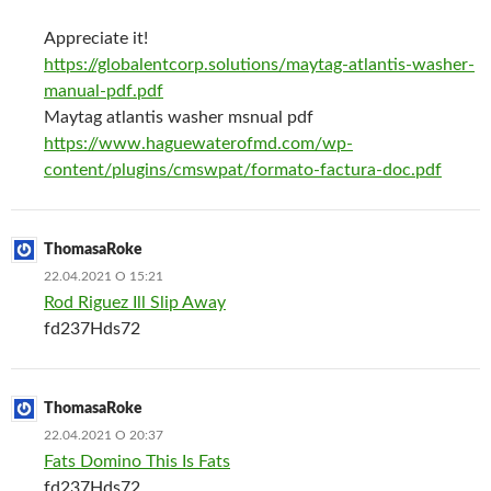
Appreciate it!
https://globalentcorp.solutions/maytag-atlantis-washer-
manual-pdf.pdf
Maytag atlantis washer msnual pdf
https://www.haguewaterofmd.com/wp-
content/plugins/cmswpat/formato-factura-doc.pdf
ThomasaRoke
22.04.2021 О 15:21
Rod Riguez Ill Slip Away
fd237Hds72
ThomasaRoke
22.04.2021 О 20:37
Fats Domino This Is Fats
fd237Hds72