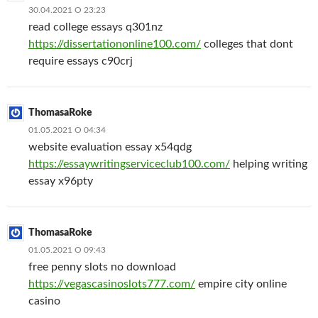
30.04.2021 О 23:23
read college essays q301nz
https://dissertationonline100.com/
colleges that dont
require essays c90crj
ThomasaRoke
01.05.2021 О 04:34
website evaluation essay x54qdg
https://essaywritingserviceclub100.com/
helping writing
essay x96pty
ThomasaRoke
01.05.2021 О 09:43
free penny slots no download
https://vegascasinoslots777.com/
empire city online
casino