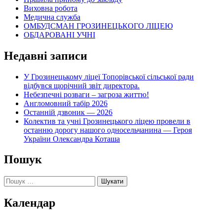
Виховна робота
Медична служба
ОМБУДСМАН ГРОЗИНЕЦЬКОГО ЛІЦЕЮ
ОБДАРОВАНІ УЧНІ
Недавні записи
У Грозинецькому ліцеї Топорівської сільської ради
відбувся щорічний звіт директора.
Небезпечні розваги – загроза життю!
Англомовний табір 2026
Останній дзвоник — 2026
Колектив та учні Грозинецького ліцею провели в
останню дорогу нашого односельчанина — Героя
України Олександра Коташа
Пошук
Пошук:
Календар