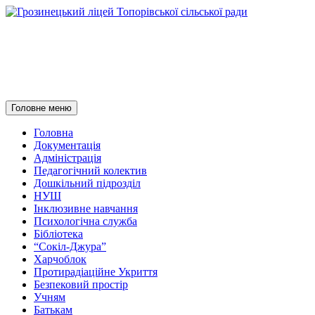
Грозинецький ліцей
Топорівської сільської ради
Пошук
Перейти
Головне меню
до
контенту
Головна
Документація
Адміністрація
Педагогічний колектив
Дошкільний підрозділ
НУШ
Інклюзивне навчання
Психологічна служба
Бібліотека
“Сокіл-Джура”
Харчоблок
Протирадіаційне Укриття
Безпековий простір
Учням
Батькам