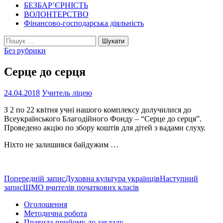
БЕЗБАР’ЄРНІСТЬ
ВОЛОНТЕРСТВО
Фінансово-господарська діяльність
Пошук:
Без рубрики
Серце до серця
24.04.2018
Учитель ліцею
З 2 по 22 квітня учні нашого комплексу долучилися до
Всеукраїнського Благодійного Фонду – “Серце до серця”.
Проведено акцію по збору коштів для дітей з вадами слуху.
Ніхто не залишився байдужим …
Навігація
Попередній запис
Духовна культура українців
Наступний
запис
ШМО вчителів початкових класів
по
Оголошення
записам
Методична робота
Правила прийому до закладу