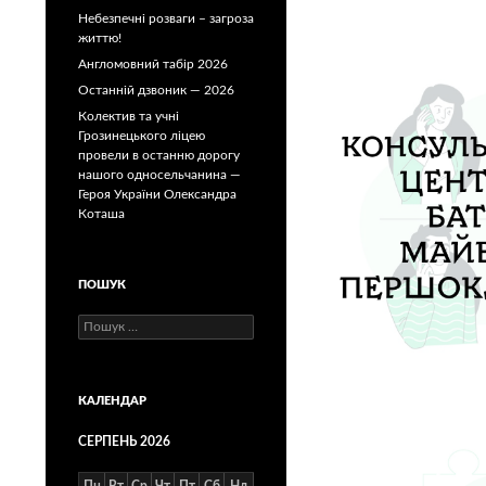
Небезпечні розваги – загроза
життю!
Англомовний табір 2026
Останній дзвоник — 2026
Колектив та учні
Грозинецького ліцею
провели в останню дорогу
нашого односельчанина —
Героя України Олександра
Коташа
ПОШУК
Пошук:
КАЛЕНДАР
СЕРПЕНЬ 2026