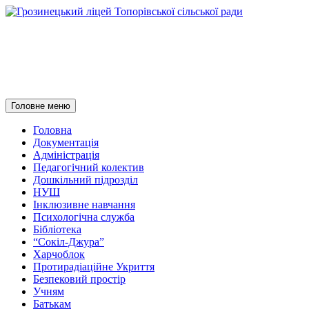
Грозинецький ліцей
Топорівської сільської ради
Пошук
Перейти
Головне меню
до
контенту
Головна
Документація
Адміністрація
Педагогічний колектив
Дошкільний підрозділ
НУШ
Інклюзивне навчання
Психологічна служба
Бібліотека
“Сокіл-Джура”
Харчоблок
Протирадіаційне Укриття
Безпековий простір
Учням
Батькам