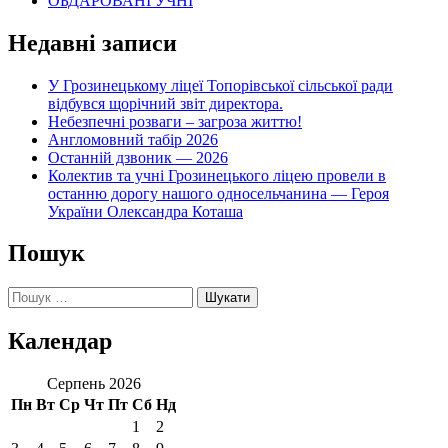
ОБДАРОВАНІ УЧНІ
Недавні записи
У Грозинецькому ліцеї Топорівської сільської ради
відбувся щорічний звіт директора.
Небезпечні розваги – загроза життю!
Англомовний табір 2026
Останній дзвоник — 2026
Колектив та учні Грозинецького ліцею провели в
останню дорогу нашого односельчанина — Героя
України Олександра Коташа
Пошук
Пошук:
Календар
Серпень 2026
Пн
Вт
Ср
Чт
Пт
Сб
Нд
1
2