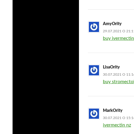
AmyOrity
29.07.2021 О 21:1
buy ivermectin
LisaOrity
30.07.2021 О 11:1
buy stromectol
MarkOrity
30.07.2021 О 15:1
ivermectin nz