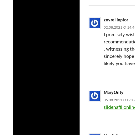
zovre lioptor
02.08.2021 О 14:4
I precisely wi
recommendation
, witnessing th
sincerely hope
likely you have
MaryOrity
05.08.2021 О 06:0
sildenafil onlin