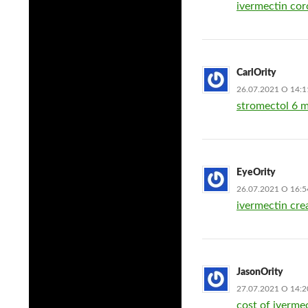
ivermectin cor
CarlOrity
26.07.2021 О 14:1
stromectol 6 
EyeOrity
26.07.2021 О 16:5
ivermectin cre
JasonOrity
27.07.2021 О 14:2
cost of iverme