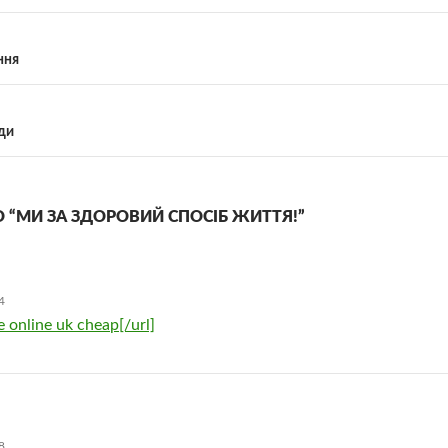
ння
ди
О “МИ ЗА ЗДОРОВИЙ СПОСІБ ЖИТТЯ!”
4
 online uk cheap[/url]
8