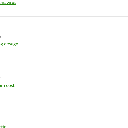
onavirus
1
mg dosage
4
am cost
0
ctin