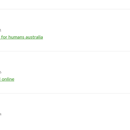
1
 for humans australia
6
 online
4