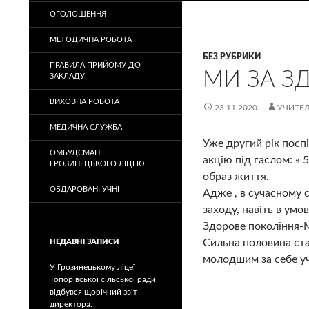
ОГОЛОШЕННЯ
МЕТОДИЧНА РОБОТА
БЕЗ РУБРИКИ
ПРАВИЛА ПРИЙОМУ ДО
МИ ЗА З
ЗАКЛАДУ
ВИХОВНА РОБОТА
23.11.2020
УЧИТЕЛ
МЕДИЧНА СЛУЖБА
Уже другий рік посп
ОМБУДСМАН
акцію під гаслом: « 
ГРОЗИНЕЦЬКОГО ЛІЦЕЮ
образ життя.
ОБДАРОВАНІ УЧНІ
Адже , в сучасному с
заходу, навіть в умо
Здорове покоління-М
Сильна половина ста
НЕДАВНІ ЗАПИСИ
молодшим за себе у
У Грозинецькому ліцеї
Топорівської сільської ради
відбувся щорічний звіт
директора.