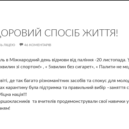
ДОРОВИЙ СПОСІБ ЖИТТЯ!
Ь ЛІЦЕЮ
46 КОМЕНТАРІВ
іль в Міжнародний день відмови від паління -20 листопада. 
5хвилин зі спортом!» , « 5хвилин без сигарет», « Палити-не
віті, де так багато різноманітних засобів та спокус для мо
вах карантину була підтримка та правильний вибір –заняття 
іцна нація!!!
ршокласників та вчителів продемонстрували свої навички у
чням!