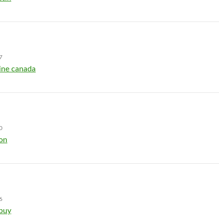
7
ine canada
0
ion
6
 buy