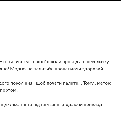
Учні та вчителі нашої школи проводять невеличку
 модно! Модно-не палити!», пропагуючи здоровий
лодого покоління , щоб почати палити… Тому , метою
спортом!
 віджиманні та підтягуванні ,подаючи приклад