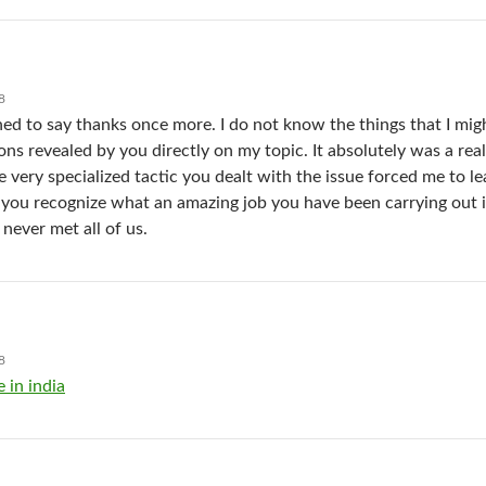
8
shed to say thanks once more. I do not know the things that I mi
s revealed by you directly on my topic. It absolutely was a rea
e very specialized tactic you dealt with the issue forced me to le
 you recognize what an amazing job you have been carrying out i
 never met all of us.
8
e in india