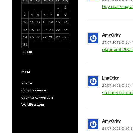
Пн
Вт
Ср
Чт
Пт
Сб
Нд
buy real viagra
1
2
3
4
5
6
7
8
9
10
11
12
13
14
15
16
17
18
19
20
21
22
23
AmyOrity
24
25
26
27
28
29
30
23.07.2021 О 16:4
31
plaquenil 200 
« Лип
МЕТА
LisaOrity
Увійти
25.07.2021 О 13:4
Стрічка записів
stromectol cr
Стрічка коментарів
WordPress.org
AmyOrity
26.07.2021 О 10:1