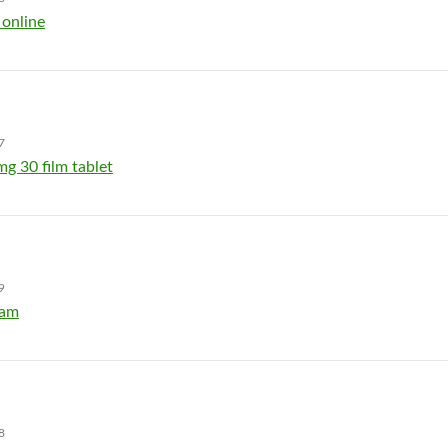
 online
7
mg 30 film tablet
9
eam
8