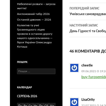
Небезпечні розваги – загроза
Навігація
життю!
ПОПЕРЕДНІЙ ЗАПИС
по
Англомовний табір 2026
Учнівське самоврядува
Останній дзвоник — 2026
записам
Колектив та учні
НАСТУПНИЙ ЗАПИС
Грозинецького ліцею
День Гідності та Свобо
провели в останню дорогу
нашого односельчанина —
Героя України Олександра
Коташа
46 КОМЕНТАРІВ Д
ПОШУК
cheetle
Пошук:
09.06.2021 О 19:2
buy furosemide
КАЛЕНДАР
СЕРПЕНЬ 2026
LisaOrity
22.07.2021 О 14:3