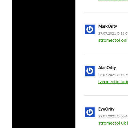
MarkOrity
27.07.2021 О 18:0
stromectol onl
AlanOrity
28.07.2021 О 14:5
ivermectin lot
EyeOrity
29.07.2021 О 00:4
stromectol uk