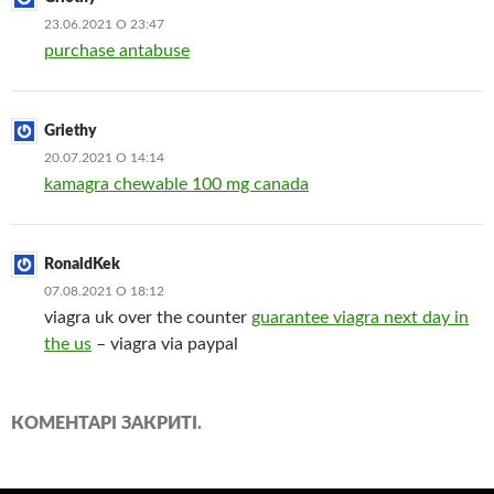
23.06.2021 О 23:47
purchase antabuse
Griethy
20.07.2021 О 14:14
kamagra chewable 100 mg canada
RonaldKek
07.08.2021 О 18:12
viagra uk over the counter
guarantee viagra next day in
the us
– viagra via paypal
КОМЕНТАРІ ЗАКРИТІ.