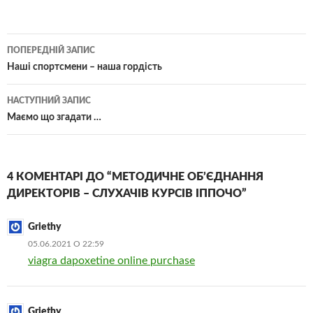
Навігація
ПОПЕРЕДНІЙ ЗАПИС
по
Наші спортсмени – наша гордість
записам
НАСТУПНИЙ ЗАПИС
Маємо що згадати …
4 КОМЕНТАРІ ДО “МЕТОДИЧНЕ ОБ’ЄДНАННЯ
ДИРЕКТОРІВ – СЛУХАЧІВ КУРСІВ ІППОЧО”
Griethy
05.06.2021 О 22:59
viagra dapoxetine online purchase
Griethy