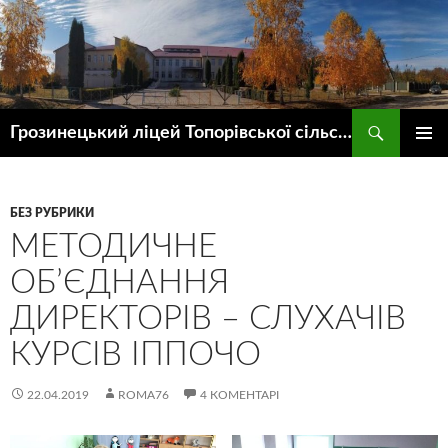
Пошук
Грозинецький ліцей Топорівської сільської ради
ПЕРЕЙТИ
ГОЛОВ
ДО
МЕНЮ
КОНТЕНТУ
БЕЗ РУБРИКИ
МЕТОДИЧНЕ
ОБ’ЄДНАННЯ
ДИРЕКТОРІВ – СЛУХАЧІВ
КУРСІВ ІППОЧО
22.04.2019
ROMA76
4 КОМЕНТАРІ