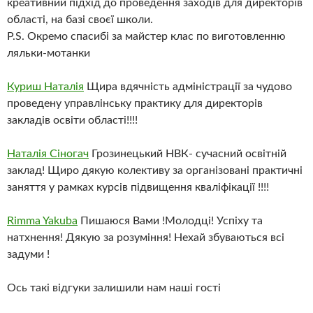
креативний підхід до проведення заходів для директорів
області, на базі своєї школи.
P.S. Окремо спасибі за майстер клас по виготовленню
ляльки-мотанки
Куриш Наталія
Щира вдячність адміністрації за чудово
проведену управлінську практику для директорів
закладів освіти області!!!!
Наталія Сіногач
Грозинецький НВК- сучасний освітній
заклад! Щиро дякую колективу за організовані практичні
заняття у рамках курсів підвищення кваліфікації !!!!
Rimma Yakuba
Пишаюся Вами !Молодці! Успіху та
натхнення! Дякую за розуміння! Нехай збуваються всі
задуми !
Ось такі відгуки залишили нам наші гості