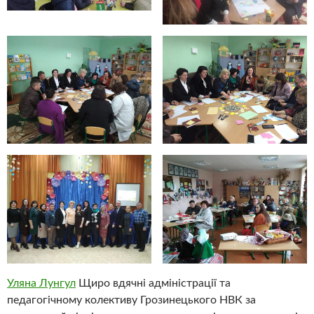
Уляна Лунгул
Щиро вдячні адміністрації та
педагогічному колективу Грозинецького НВК за