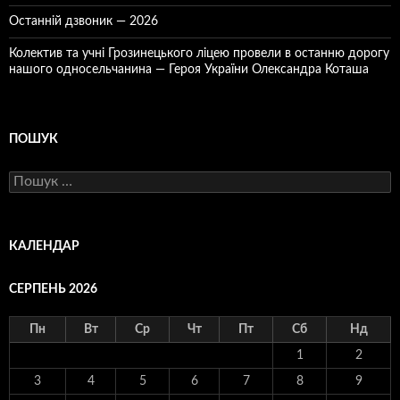
Останній дзвоник — 2026
Колектив та учні Грозинецького ліцею провели в останню дорогу
нашого односельчанина — Героя України Олександра Коташа
ПОШУК
Пошук:
КАЛЕНДАР
СЕРПЕНЬ 2026
Пн
Вт
Ср
Чт
Пт
Сб
Нд
1
2
3
4
5
6
7
8
9