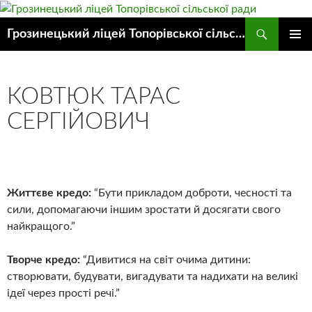
Пошук
Грозинецький ліцей Топорівської сільської ради
ПЕРЕЙТИ
ГОЛОВ
ДО
МЕНЮ
КОНТЕНТУ
КОВТЮК ТАРАС
СЕРГІЙОВИЧ
Життєве кредо:
“Бути прикладом доброти, чесності та
сили, допомагаючи іншим зростати й досягати свого
найкращого.”
Творче кредо:
“Дивитися на світ очима дитини:
створювати, будувати, вигадувати та надихати на великі
ідеї через прості речі.”