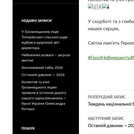
У скорботі та з гли
НЕДАВНІ ЗАПИСИ
наших серцях.
У Грозинецькому ліцеї
Топорівської сільської ради
Світла пам’ять Геро
відбувся щорічний звіт
директора.
Небезпечні розваги – загроза
#ГероїНеВмирають
#
життю!
Англомовний табір 2026
Останній дзвоник — 2026
Колектив та учні
Грозинецького ліцею
Навігація
провели в останню дорогу
ПОПЕРЕДНІЙ ЗАПИС
нашого односельчанина —
по
Героя України Олександра
Тиждень національної 
Коташа
записам
НАСТУПНИЙ ЗАПИС
Останній дзвоник — 20
ПОШУК