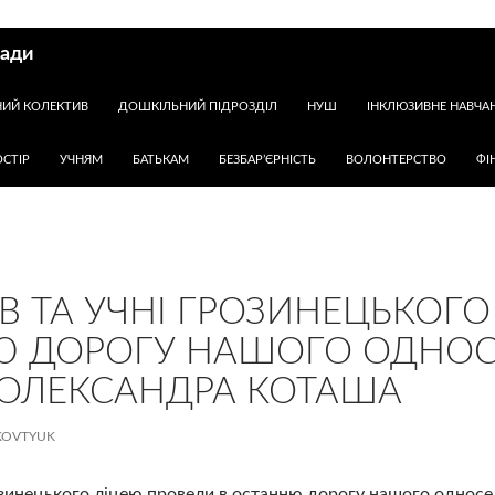
ради
НИЙ КОЛЕКТИВ
ДОШКІЛЬНИЙ ПІДРОЗДІЛ
НУШ
ІНКЛЮЗИВНЕ НАВЧА
СТІР
УЧНЯМ
БАТЬКАМ
БЕЗБАР’ЄРНІСТЬ
ВОЛОНТЕРСТВО
ФІ
В ТА УЧНІ ГРОЗИНЕЦЬКОГО
 ДОРОГУ НАШОГО ОДНОС
 ОЛЕКСАНДРА КОТАША
KOVTYUK
озинецького ліцею провели в останню дорогу нашого односе