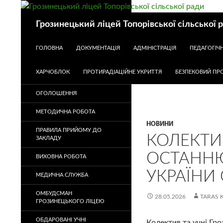
Пошук
Грозинецький ліцей Топорівської сільської 
ПЕРЕЙТИ ДО КОНТЕНТУ
ГОЛОВНА
ДОКУМЕНТАЦІЯ
АДМІНІСТРАЦІЯ
ПЕДАГОГІЧ
ХАРЧОБЛОК
ПРОТИРАДІАЦІЙНЕ УКРИТТЯ
БЕЗПЕКОВИЙ ПРО
ОГОЛОШЕННЯ
МЕТОДИЧНА РОБОТА
НОВИНИ
ПРАВИЛА ПРИЙОМУ ДО
КОЛЕКТИ
ЗАКЛАДУ
ОСТАННЮ
ВИХОВНА РОБОТА
УКРАЇНИ
МЕДИЧНА СЛУЖБА
ОМБУДСМАН
28.05.2026
TARAS 
ГРОЗИНЕЦЬКОГО ЛІЦЕЮ
ОБДАРОВАНІ УЧНІ
Колектив та учні Гр