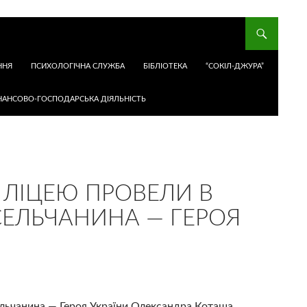
ННЯ
ПСИХОЛОГІЧНА СЛУЖБА
БІБЛІОТЕКА
“СОКІЛ-ДЖУРА”
НАНСОВО-ГОСПОДАРСЬКА ДІЯЛЬНІСТЬ
 ЛІЦЕЮ ПРОВЕЛИ В
ЕЛЬЧАНИНА — ГЕРОЯ
льчанина — Героя України Олександра Коташа.