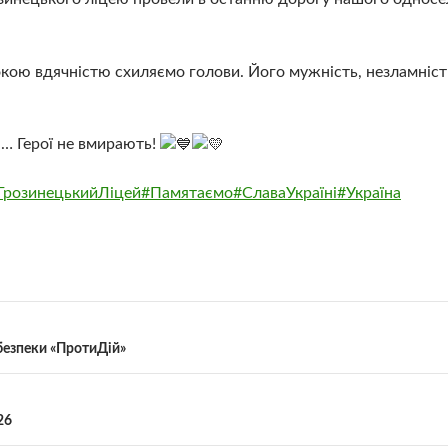
бокою вдячністю схиляємо голови. Його мужність, незламніст
ю… Герої не вмирають!
ГрозинецькийЛіцей
#Памятаємо
#СлаваУкраїні
#Україна
безпеки «ПротиДій»
26