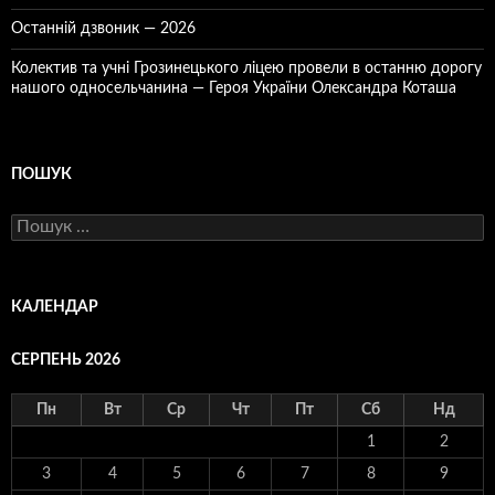
Останній дзвоник — 2026
Колектив та учні Грозинецького ліцею провели в останню дорогу
нашого односельчанина — Героя України Олександра Коташа
ПОШУК
Пошук:
КАЛЕНДАР
СЕРПЕНЬ 2026
Пн
Вт
Ср
Чт
Пт
Сб
Нд
1
2
3
4
5
6
7
8
9