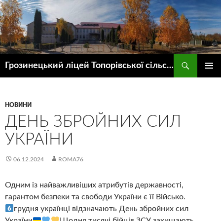
Пошук
Грозинецький ліцей Топорівської сільської ради
ПЕРЕЙТИ
ГОЛОВ
ДО
МЕНЮ
КОНТЕНТУ
НОВИНИ
ДЕНЬ ЗБРОЙНИХ СИЛ
УКРАЇНИ
06.12.2024
ROMA76
Одним із найважливіших атрибутів державності,
гарантом безпеки та свободи України є її Військо.
грудня українці відзначають День збройних сил
України
Щодня тисячі бійців ЗСУ захищають