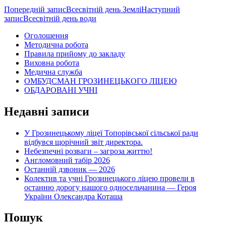
Навігація
Попередній запис
Всесвітній день Землі
Наступний
запис
Всесвітній день води
по
Оголошення
записам
Методична робота
Правила прийому до закладу
Виховна робота
Медична служба
ОМБУДСМАН ГРОЗИНЕЦЬКОГО ЛІЦЕЮ
ОБДАРОВАНІ УЧНІ
Недавні записи
У Грозинецькому ліцеї Топорівської сільської ради
відбувся щорічний звіт директора.
Небезпечні розваги – загроза життю!
Англомовний табір 2026
Останній дзвоник — 2026
Колектив та учні Грозинецького ліцею провели в
останню дорогу нашого односельчанина — Героя
України Олександра Коташа
Пошук