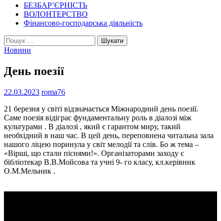
БЕЗБАР’ЄРНІСТЬ
ВОЛОНТЕРСТВО
Фінансово-господарська діяльність
Пошук:
Новини
День поезії
22.03.2023
roma76
21 березня у світі відзначається Міжнародний день поезії.
Саме поезія відіграє фундаментальну роль в діалозі між
культурами . В діалозі , який є гарантом миру, такий
необхідний в наш час. В цей день, переповнена читальна зала
нашого ліцею поринула у світ мелодії та слів. Бо ж тема –
«Вірші, що стали піснями!». Організаторами заходу є
бібліотекар В.В.Мойсова та учні 9- го класу, кл.керівник
О.М.Мельник .