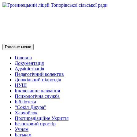
Грозинецький ліцей
Топорівської сільської ради
Пошук
Перейти
Головне меню
до
контенту
Головна
Документація
Адміністрація
Педагогічний колектив
Дошкільний підрозділ
НУШ
Інклюзивне навчання
Психологічна служба
Бібліотека
“Сокіл-Джура”
Харчоблок
Протирадіаційне Укриття
Безпековий простір
Учням
Батькам